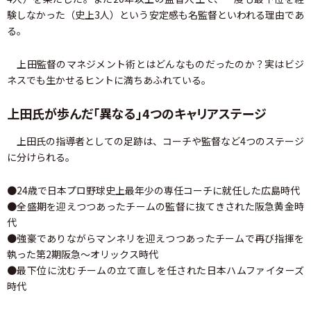
験しなかった（史上3人）という安定感も名監督といわれる理由であ
る。
上田監督のマネジメント術とはどんなものだったのか？実はビジ
ネスでも生かせるヒントに満ちあふれている。
上田氏が歩んだ「異なる」4つのキャリアステージ
上田氏の指導者としての足跡は、コーチや監督など4つのステージ
に分けられる。
●24歳で日本プロ野球史上最年少の専任コーチに就任した広島時代
●全盛期を迎えつつあったチームの監督に抜てきされた阪急黄金時
代
●強豪でありながらマンネリを迎えつつあったチームで再び指揮を
執った第2期阪急～オリックス時代
●最下位に沈むチームの立て直しを任された日本ハムファイターズ
時代