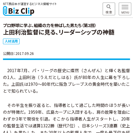
NTT西日本が運営するビジネス情報サイト
プロ野球に学ぶ、組織の力を伸ばした男たち（第2回）
上田利治監督に見る、リーダーシップの神髄
人材活用
公開日：2017.09.26
2017年7月、パ・リーグの歴史に燦然（さんぜん）と輝く名監督
の1人、上田利治（うえだとしはる）氏が80年の人生に幕を下ろし
た。上田氏は1970～80年代に阪急ブレーブスの黄金時代を築いたこ
とで知られている。
その半生を振り返ると、指導者として過ごした時間のほうが長い
のが特徴だ。1959年、広島カープに入団するも、肩の故障を理由に
わずか3年で現役を引退。そこから指導者人生がスタートし、20年
の監督生活では通算1322勝（歴代7位）、日本シリーズ3連覇（史上
4人）を果たした。また20年以上の監督人生で、一度も最下位を経