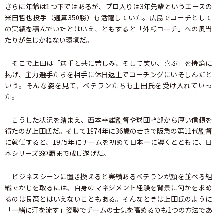
さらに年齢は1つ下ではあるが、プロ入りは3年先輩というエースの
米田哲也投手（通算350勝）も活躍していた。広島でコーチとして
の実績を積んでいたとはいえ、ともすると「外様コーチ」への風当
たりが生じかねない環境だ。
そこで上田は「選手と共に苦しみ、そして笑い、喜ぶ」を持論に
掲げ、主力選手たちを相手に休日返上でコーチングにいそしんだと
いう。そんな姿を見て、ベテランたちも上田氏を受け入れていっ
た。
こうした状況を踏まえ、西本幸雄監督や球団幹部から厚い信頼を
得たのが上田氏だ。そして1974年に36歳の若さで阪急の第11代監督
に就任すると、1975年にチームを初めて日本一に導くとともに、日
本シリーズ3連覇まで成し遂げた。
ビジネスシーンに置き換えると――実績あるベテランが顔を並べる組
織でかじを取るには、自身のマネジメント経験を背景に何かを求め
るのは良策とはいえないこともある。そんなときは上田氏のように
「一緒に汗を流す」姿勢でチームの士気を高めるのも1つの方法であ