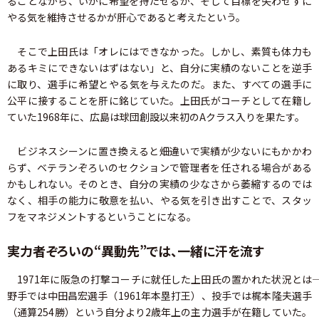
ることながら、いかに希望を持たせるか、そして目標を失わせずに
やる気を維持させるかが肝心であると考えたという。
そこで上田氏は「オレにはできなかった。しかし、素質も体力も
あるキミにできないはずはない」と、自分に実績のないことを逆手
に取り、選手に希望とやる気を与えたのだ。また、すべての選手に
公平に接することを肝に銘じていた。上田氏がコーチとして在籍し
ていた1968年に、広島は球団創設以来初のAクラス入りを果たす。
ビジネスシーンに置き換えると――畑違いで実績が少ないにもかかわ
らず、ベテランぞろいのセクションで管理者を任される場合がある
かもしれない。そのとき、自分の実績の少なさから萎縮するのでは
なく、相手の能力に敬意を払い、やる気を引き出すことで、スタッ
フをマネジメントするということになる。
実力者ぞろいの“異動先”では、一緒に汗を流す
1971年に阪急の打撃コーチに就任した上田氏の置かれた状況とは――
野手では中田昌宏選手（1961年本塁打王）、投手では梶本隆夫選手
（通算254勝）という自分より2歳年上の主力選手が在籍していた。