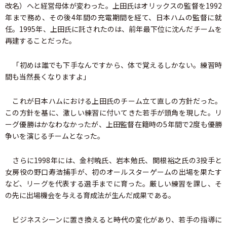
改名）へと経営母体が変わった。上田氏はオリックスの監督を1992
年まで務め、その後4年間の充電期間を経て、日本ハムの監督に就
任。1995年、上田氏に託されたのは、前年最下位に沈んだチームを
再建することだった。
「初めは誰でも下手なんですから、体で覚えるしかない。練習時
間も当然長くなりますよ」
これが日本ハムにおける上田氏のチーム立て直しの方針だった。
この方針を基に、激しい練習に付いてきた若手が頭角を現した。リ
ーグ優勝はかなわなかったが、上田監督在籍時の5年間で2度も優勝
争いを演じるチームとなった。
さらに1998年には、金村暁氏、岩本勉氏、関根裕之氏の3投手と
女房役の野口寿浩捕手が、初のオールスターゲームの出場を果たす
など、リーグを代表する選手までに育った。厳しい練習を課し、そ
の先に出場機会を与える育成法が生んだ成果である。
ビジネスシーンに置き換えると――時代の変化があり、若手の指導に