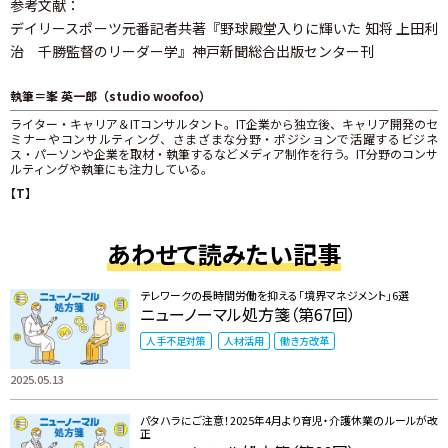
参考文献：
デイリースポーツ元番記者共著『野球殿堂入りに輝いた 知将 上田利
治 千勝監督のリーダー学』神戸新聞総合出版センター刊
執筆＝峯 英一郎（studio woofoo）
ライター・キャリア＆ITコンサルタント。IT企業から独立後、キャリア開発のセ
ミナーやコンサルティング、さまざまな分野・ポジションで活躍するビジネ
ス・パーソンや企業を取材・執筆するなどメディア制作を行う。IT分野のコンサ
ルティングや執筆にも注力している。
【T】
あわせて読みたい記事
テレワークの長時間労働を抑える「境界マネジメント」6選
ニューノーマル処方箋（第67回）
人手不足対策
人材活用
働き方改革
2025.05.13
パタハラにご注意！2025年4月より育児・介護休業のルールが改
正