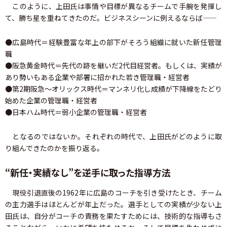
このように、上田氏は事情や目標が異なるチームで手腕を発揮し
て、勝ち星を重ねてきたのだ。ビジネスシーンに例えるならば――
●広島時代＝経験豊富な年上の部下がそろう組織に就いた新任管理
職
●阪急黄金時代＝先代の跡を継いだ2代目経営者。もしくは、実績が
あり勢いもある企業や部署に招かれた若き管理職・経営者
●第2期阪急～オリックス時代＝マンネリ化し成績が下降線をたどり
始めた企業の管理職・経営者
●日本ハム時代＝弱小企業の管理職・経営者
となるのではないか。それぞれの時代で、上田氏がどのように取
り組んできたのかを振り返る。
“新任・実績なし”を逆手に取った指導方法
現役引退直後の1962年に広島のコーチを引き受けたとき、チーム
の主力選手はほとんどが年上だった。選手としての実績が少ない上
田氏は、自分がコーチの責務を果たすためには、技術的な指導もさ