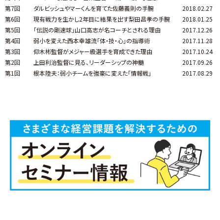
第7回
ダルビッシュやマーくんを育てた佐藤義則の手腕
2018.02.27
第6回
現有戦力を生かし2年目に結果を出す梨田昌孝の手腕
2018.01.25
第5回
「伝説の剛速球」山口高志が名コーチとされる理由
2017.12.26
第4回
弱小を変えた西本幸雄流「体・技・心」の指導術
2017.11.28
第3回
仰木彬監督がメジャー級選手を育成できた理由
2017.10.24
第2回
上田利治監督に見る、リーダーシップの神髄
2017.09.26
第1回
根本陸夫：弱小チームを強豪に変えた「情報戦」
2017.08.29