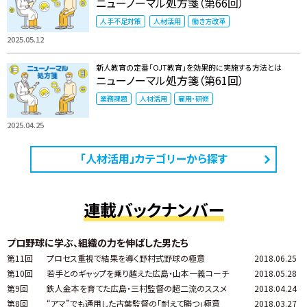
ニューノーマル処方箋（第66回）
人手不足対策
人材活用
働き方改革
2025.05.12
新人教育の定番「OJT教育」を効果的に実施する方法とは
ニューノーマル処方箋（第61回）
業務課題
人材活用
雇用・研修
2025.04.25
「人材活用」カテゴリーから探す
連載バックナンバー
プロ野球に学ぶ、組織の力を伸ばした男たち
第11回
プロセス重視で結果を導く野村式野球の極意
2018.06.25
第10回
若手とのギャップを乗り越えた広島・山本一義コーチ
2018.05.28
第9回
鉄人金本を育てた広島・三村監督の超二流のススメ
2018.04.24
第8回
“アマ”でも通用した古葉監督の「耐えて勝つ」極意
2018.03.27