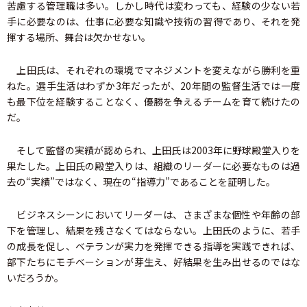
苦慮する管理職は多い。しかし時代は変わっても、経験の少ない若
手に必要なのは、仕事に必要な知識や技術の習得であり、それを発
揮する場所、舞台は欠かせない。
上田氏は、それぞれの環境でマネジメントを変えながら勝利を重
ねた。選手生活はわずか3年だったが、20年間の監督生活では一度
も最下位を経験することなく、優勝を争えるチームを育て続けたの
だ。
そして監督の実績が認められ、上田氏は2003年に野球殿堂入りを
果たした。上田氏の殿堂入りは、組織のリーダーに必要なものは過
去の“実績”ではなく、現在の“指導力”であることを証明した。
ビジネスシーンにおいてリーダーは、さまざまな個性や年齢の部
下を管理し、結果を残さなくてはならない。上田氏のように、若手
の成長を促し、ベテランが実力を発揮できる指導を実践できれば、
部下たちにモチベーションが芽生え、好結果を生み出せるのではな
いだろうか。