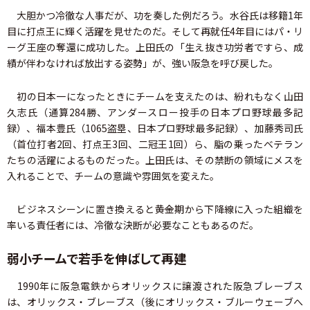
大胆かつ冷徹な人事だが、功を奏した例だろう。水谷氏は移籍1年
目に打点王に輝く活躍を見せたのだ。そして再就任4年目にはパ・リ
ーグ王座の奪還に成功した。上田氏の「生え抜き功労者ですら、成
績が伴わなければ放出する姿勢」が、強い阪急を呼び戻した。
初の日本一になったときにチームを支えたのは、紛れもなく山田
久志氏（通算284勝、アンダースロー投手の日本プロ野球最多記
録）、福本豊氏（1065盗塁、日本プロ野球最多記録）、加藤秀司氏
（首位打者2回、打点王3回、二冠王1回）ら、脂の乗ったベテラン
たちの活躍によるものだった。上田氏は、その禁断の領域にメスを
入れることで、チームの意識や雰囲気を変えた。
ビジネスシーンに置き換えると――黄金期から下降線に入った組織を
率いる責任者には、冷徹な決断が必要なこともあるのだ。
弱小チームで若手を伸ばして再建
1990年に阪急電鉄からオリックスに譲渡された阪急ブレーブス
は、オリックス・ブレーブス（後にオリックス・ブルーウェーブへ