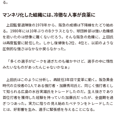
る。
マンネリ化した組織には、冷徹な人事が良薬に
上田監督退陣後の1978年から、阪急の成績は下降線をたどり始め
る。1980年には10年ぶりのBクラスとなり、球団幹部は強い危機感
を抱いたのは想像に難くないだろう。そんな阪急の危機に、上田氏
は再度監督に就任した。しかし復帰後も2位、4位と、以前のような
圧倒的な強さはなかなか戻らなかった。
「多くの選手がピークを過ぎたのも確かやけど、選手の中に惰性
みたいなものがあったんじゃないかなぁ」
上田氏はこのように分析し、再就任3年目で変革に動く。阪急黄金
時代の立役者の1人である強打者・加藤秀司氏と、同じく強打者とし
て知られる広島の水谷実雄氏をトレードしたのだ。生え抜きであり
首位打者を獲得した経験を持っていた加藤氏だったが、全盛期を過
ぎつつあった。実力に陰りの見え始めたベテランをトレードしたこ
とは、好影響を生み、選手に緊張感を与えることになる。