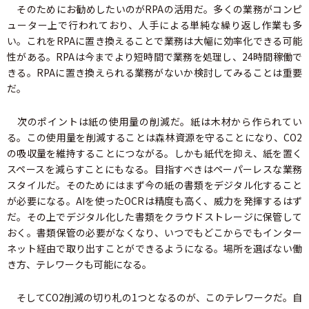
そのためにお勧めしたいのがRPAの活用だ。多くの業務がコンピ
ューター上で行われており、人手による単純な繰り返し作業も多
い。これをRPAに置き換えることで業務は大幅に効率化できる可能
性がある。RPAは今までより短時間で業務を処理し、24時間稼働で
きる。RPAに置き換えられる業務がないか検討してみることは重要
だ。
次のポイントは紙の使用量の削減だ。紙は木材から作られてい
る。この使用量を削減することは森林資源を守ることになり、CO2
の吸収量を維持することにつながる。しかも紙代を抑え、紙を置く
スペースを減らすことにもなる。目指すべきはペーパーレスな業務
スタイルだ。そのためにはまず今の紙の書類をデジタル化すること
が必要になる。AIを使ったOCRは精度も高く、威力を発揮するはず
だ。その上でデジタル化した書類をクラウドストレージに保管して
おく。書類保管の必要がなくなり、いつでもどこからでもインター
ネット経由で取り出すことができるようになる。場所を選ばない働
き方、テレワークも可能になる。
そしてCO2削減の切り札の1つとなるのが、このテレワークだ。自