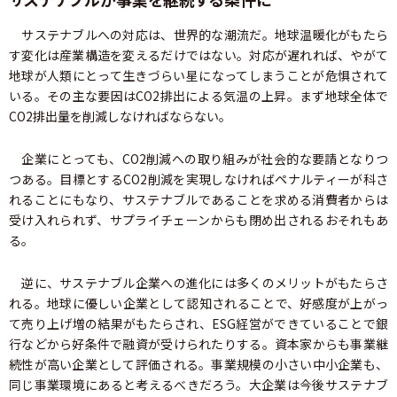
サステナブルへの対応は、世界的な潮流だ。地球温暖化がもたら
す変化は産業構造を変えるだけではない。対応が遅れれば、やがて
地球が人類にとって生きづらい星になってしまうことが危惧されて
いる。その主な要因はCO2排出による気温の上昇。まず地球全体で
CO2排出量を削減しなければならない。
企業にとっても、CO2削減への取り組みが社会的な要請となりつ
つある。目標とするCO2削減を実現しなければペナルティーが科さ
れることにもなり、サステナブルであることを求める消費者からは
受け入れられず、サプライチェーンからも閉め出されるおそれもあ
る。
逆に、サステナブル企業への進化には多くのメリットがもたらさ
れる。地球に優しい企業として認知されることで、好感度が上がっ
て売り上げ増の結果がもたらされ、ESG経営ができていることで銀
行などから好条件で融資が受けられたりする。資本家からも事業継
続性が高い企業として評価される。事業規模の小さい中小企業も、
同じ事業環境にあると考えるべきだろう。大企業は今後サステナブ