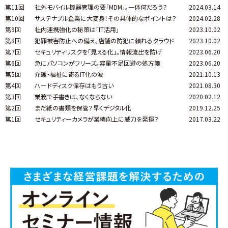
第11回
社外モバイル機器管理の要「MDM」。一体何だろう？
2024.03.14
第10回
サステナブル企業に大変身！その具体的なポイントは？
2024.02.28
第9回
社内連携強化の秘策は「IT活用」
2023.10.02
第8回
犯罪被害防止への備え。店舗の防犯に頼れるクラウド
2023.10.02
第7回
セキュリティリスクを「見える化」。情報流出を防げ
2023.06.20
第6回
急にパソコンがフリーズ。容量不足回避の処方箋
2023.06.20
第5回
介護・福祉に寄るIT化の波
2021.10.13
第4回
ハードディスク保存はもう古い
2021.08.30
第3回
業務で手書きは、なくならない
2020.02.12
第2回
まだ紙の書類を保管？早くデジタル化
2019.12.25
第1回
セキュリティーカメラが業績向上に威力を発揮？
2017.03.22