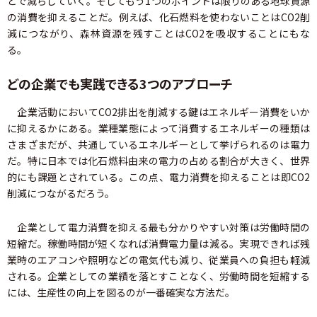
とで減らしていく。そしてもう1つのポイントは限りのある地球資源
の消費を抑えることだ。例えば、化石燃料を使わないことはCO2削
減につながり、森林資源を残すことはCO2を吸収することにもな
る。
どの企業でも実践できる3つのアプローチ
企業活動においてCO2排出を削減する鍵はエネルギー消費をいか
に抑えるかにある。業種業態によって消費するエネルギーの種類は
さまざまだが、共通しているエネルギーとして挙げられるのは電力
だ。特に日本では化石燃料由来の電力の占める割合が大きく、世界
的にも課題とされている。この点、電力消費を抑えることは即CO2
削減につながるだろう。
企業として電力消費を抑える最も分かりやすい対策は労働時間の
短縮だ。稼働時間が短くなれば消費電力量は減る。実現できれば残
業時のエアコンや照明などの電気代も減り、従業員への負担も軽減
される。企業としての業績を落とすことなく、労働時間を短縮する
には、生産性の向上を図るのが一番確実な方法だ。