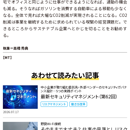
宅でオフィスと同じように仕事ができるようになれば、通勤の機会
も減る。そうなればガソリンを消費する自動車による移動も少なく
なる。全体で見れば大幅なCO2削減が実現されることになる。CO2
削減は事業を継続するために求められている喫緊の経営課題だ。で
きるところからサステナブル企業へとかじを切ることをお勧めす
る。
執筆＝高橋 秀典
【MT】
あわせて読みたい記事
中小企業が取り組む委託先・外部ベンダーのセキュリティガバナ
ンス設計―5つの実践ポイント
最新セキュリティマネジメント（第62回）
リスクマネジメント
働き方改革
2026.07.17
野良Wi-Fi接続
そのままで大丈夫？ 仕事の見落としリスク