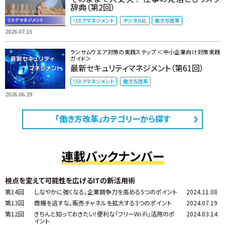
辞典（第2回）
リスクマネジメント
デジタル化
働き方改革
2026.07.15
ランサムウエア対策の実践ステップ ＜中小企業向け対策実践
ガイド＞
最新セキュリティマネジメント（第61回）
リスクマネジメント
働き方改革
2026.06.29
「働き方改革」カテゴリーから探す
連載バックナンバー
視点を変えて可能性を広げるITの新活用術
第14回
しなやかに強くなる。企業競争力を高める5つのポイント
2024.11.08
第13回
商機を逃すな。販売チャネルを拡大する3つのポイント
2024.07.19
第12回
きちんと知っておきたい！便利な「フリーWi-Fi」活用のポ
2024.03.14
イント