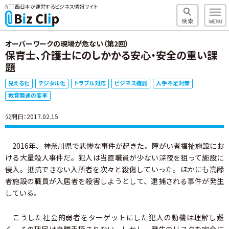
NTT西日本が運営するビジネス情報サイト
オーバーワークの現場が危ない（第2回）
保育士、介護士にのしかかる安心・安全の重い課
題
見える化
デジタル化
トラブル対応
ビジネス機器
人手不足対策
教育関連の変革
公開日：2017.02.15
2016年、神奈川県で悲惨な事件が起きた。障がい者福祉施設にお
ける大量殺人事件だ。犯人は当直職員が少ない深夜を狙って施設に
侵入。抵抗できない入所者を次々と殺傷していった。ほかにも高齢
者施設の職員が入居者を殺害しようとして、逮捕される事件が発生
している。
こうした社会的弱者をターゲットにした犯人の動機は理解し難