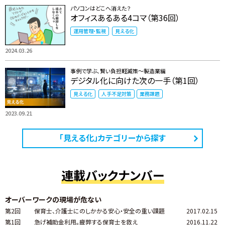
パソコンはどこへ消えた？
オフィスあるある4コマ（第36回）
運用管理・監視
見える化
2024.03.26
事例で学ぶ、賢い負担軽減策～製造業編
デジタル化に向けた次の一手（第1回）
見える化
人手不足対策
業務課題
2023.09.21
「見える化」カテゴリーから探す
連載バックナンバー
オーバーワークの現場が危ない
第2回
保育士、介護士にのしかかる安心・安全の重い課題
2017.02.15
第1回
急げ補助金利用。疲弊する保育士を救え
2016.11.22