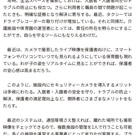
常時、生活スペースを撮影しておけば、入居者・入園者同士のト
ラブルの防止にも役立つ。さらに利用者と職員の間で問題が起こっ
たときも、明確な証拠となり解決に寄与する。最近、タクシーでは
ドライブレコーダーの取り付けが増加している。それと同様だ。介
護施設や保育園の運営者にとっては、責任の所在を明らかにするこ
とができ、自らを守るツールにもなりえるわけだ。
最近は、カメラで撮影したライブ映像を保護者向けに、スマート
フォンやパソコンでいつでも見られるようにしている保育園も現れ
ている。わが子の姿をリアルタイムに見ることができれば、保護者
の安心感は高まるだろう。
このように、施設内にセキュリティーカメラを導入するメリット
は多岐にわたる。入居者・入園者の安全を守り、トラブルの防止・
解決、保護者の満足度向上など、関係者にさまざまなメリットをも
たらす。
最近のシステムは、通信環境さえ整えれば、離れた場所でも撮影
映像をチェックできるので、複数施設の管理を1人で行うことも可能
だ。多くの施設を運営する事業者にとって省力化が実現する。プラ