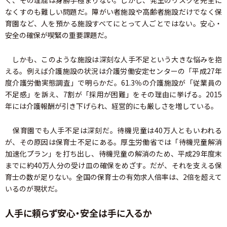
く、その理屈は身勝手極まりない。しかし、発生のリスクを完全に
なくすのも難しい問題だ。障がい者施設や高齢者施設だけでなく保
育園など、人を預かる施設すべてにとって人ごとではない。安心・
安全の確保が喫緊の重要課題だ。
しかも、このような施設は深刻な人手不足という大きな悩みを抱
える。例えば介護施設の状況は介護労働安定センターの「平成27年
度介護労働実態調査」で明らかだ。61.3％の介護施設が「従業員の
不足感」を訴え、7割が「採用が困難」をその理由に挙げる。2015
年には介護報酬が引き下げられ、経営的にも厳しさを増している。
保育園でも人手不足は深刻だ。待機児童は40万人ともいわれる
が、その原因は保育士不足にある。厚生労働省では「待機児童解消
加速化プラン」を打ち出し、待機児童の解消のため、平成29年度末
までに約40万人分の受け皿の確保をめざす。だが、それを支える保
育士の数が足りない。全国の保育士の有効求人倍率は、2倍を超えて
いるのが現状だ。
人手に頼らず安心・安全は手に入るか