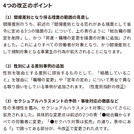
4つの改正のポイント
（1）間接差別となり得る措置の範囲の見直し
間接差別のうち、前述の「間接差別となる恐れがある措置として省
令に定める3つの措置の2」について、上の表のように「総合職の限
定を削除」し、かつ「昇進・職種の変更を措置の対象に追加」され
ました。これによりすべての労働者が対象となり、かつ間接差別と
して規制対象となる事業主の行為が拡大されることになります。
（2）性別による差別事例の追加
性別を理由とする差別に該当するものとして、「結婚しているこ
と」を理由に「職種の変更」や「定年の定め」について男女で異な
る取り扱いをしている事例が追加されます。（性差別指針の改正）
（3）セクシュアルハラスメントの予防・事後対応の徹底など
性の多様性を鑑み、セクシュアルハラスメント対策についてさらに
拡充されました。具体的な変更点は前述の2つの表「●総合職からす
べての労働者に変更」「●セクハラ対策は拡充」の通り。表中にあ
る『』で囲ってある部分が、今改正で変更された点です。