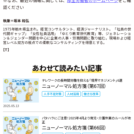
※なお、最近の情報に関しては、
厚生労働省のホームページ
をご確
認ください
執筆＝坂本 和弘
1975年栃木県生まれ。経営コンサルタント、経済ジャーナリスト。「社員の世
代間ギャップ」「女性社員活用」「ゆとり教育世代教育」等、ジェネレーショ
ン＆ジェンダー問題を中心に企業の人事・労務問題に取り組む。現場および経
営レベル双方の視点での柔軟なコンサルティングを得意とする。
【T】
あわせて読みたい記事
テレワークの長時間労働を抑える「境界マネジメント」6選
ニューノーマル処方箋（第67回）
人手不足対策
人材活用
働き方改革
2025.05.13
パタハラにご注意！2025年4月より育児・介護休業のルールが改
正
ニューノーマル処方箋（第66回）