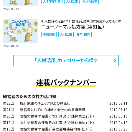
人手不足対策
人材活用
働き方改革
2025.05.12
新人教育の定番「OJT教育」を効果的に実施する方法とは
ニューノーマル処方箋（第61回）
業務課題
人材活用
雇用・研修
2025.04.25
「人材活用」カテゴリーから探す
連載バックナンバー
経営者のための女性力活用塾
第22回
既存施策のチェックおよび見直し
2018.07.11
第21回
経営者としての心構えと会社内の意識改革
2018.06.13
第20回
女性労働者の保護その3「育児・介護休業法」（下）
2018.05.16
第19回
女性労働者の保護その3「育児・介護休業法」（上）
2018.04.18
第18回
女性労働者の保護2「男女雇用機会均等法」（下）
2018.03.28