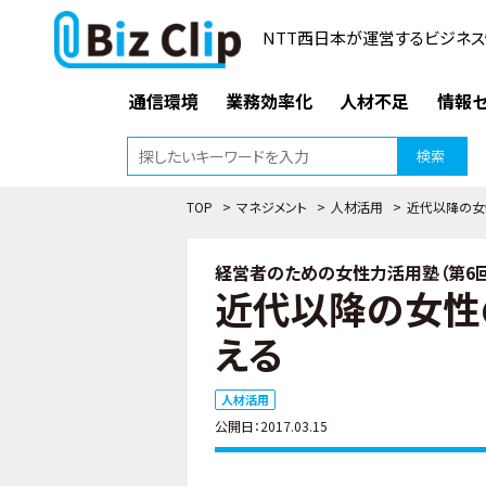
NTT西日本が運営するビジネス
通信環境
業務効率化
人材不足
情報セ
検索
TOP
>
マネジメント
>
人材活用
>
近代以降の女
経営者のための女性力活用塾（第6回
近代以降の女性
える
人材活用
公開日：2017.03.15