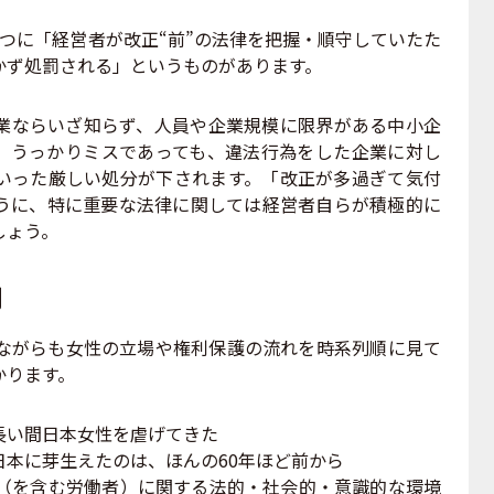
つに「経営者が改正“前”の法律を把握・順守していたた
かず処罰される」というものがあります。
ならいざ知らず、人員や企業規模に限界がある中小企
。うっかりミスであっても、違法行為をした企業に対し
いった厳しい処分が下されます。「改正が多過ぎて気付
うに、特に重要な法律に関しては経営者自らが積極的に
しょう。
利
ながらも女性の立場や権利保護の流れを時系列順に見て
かります。
長い間日本女性を虐げてきた
本に芽生えたのは、ほんの60年ほど前から
性（を含む労働者）に関する法的・社会的・意識的な環境