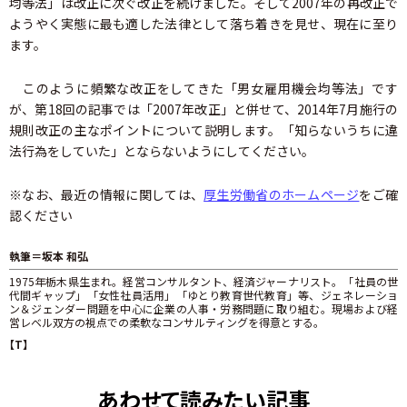
均等法」は改正に次ぐ改正を続けました。そして2007年の再改正で
ようやく実態に最も適した法律として落ち着きを見せ、現在に至り
ます。
このように頻繁な改正をしてきた「男女雇用機会均等法」です
が、第18回の記事では「2007年改正」と併せて、2014年7月施行の
規則改正の主なポイントについて説明します。「知らないうちに違
法行為をしていた」とならないようにしてください。
※なお、最近の情報に関しては、
厚生労働省のホームページ
をご確
認ください
執筆＝坂本 和弘
1975年栃木県生まれ。経営コンサルタント、経済ジャーナリスト。「社員の世
代間ギャップ」「女性社員活用」「ゆとり教育世代教育」等、ジェネレーショ
ン＆ジェンダー問題を中心に企業の人事・労務問題に取り組む。現場および経
営レベル双方の視点での柔軟なコンサルティングを得意とする。
【T】
あわせて読みたい記事