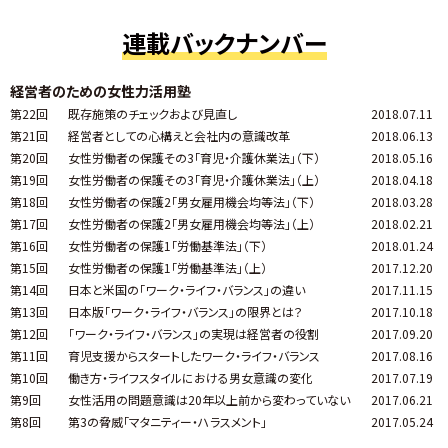
連載バックナンバー
経営者のための女性力活用塾
第22回
既存施策のチェックおよび見直し
2018.07.11
第21回
経営者としての心構えと会社内の意識改革
2018.06.13
第20回
女性労働者の保護その3「育児・介護休業法」（下）
2018.05.16
第19回
女性労働者の保護その3「育児・介護休業法」（上）
2018.04.18
第18回
女性労働者の保護2「男女雇用機会均等法」（下）
2018.03.28
第17回
女性労働者の保護2「男女雇用機会均等法」（上）
2018.02.21
第16回
女性労働者の保護1「労働基準法」（下）
2018.01.24
第15回
女性労働者の保護1「労働基準法」（上）
2017.12.20
第14回
日本と米国の「ワーク・ライフ・バランス」の違い
2017.11.15
第13回
日本版「ワーク・ライフ・バランス」の限界とは？
2017.10.18
第12回
「ワーク・ライフ・バランス」の実現は経営者の役割
2017.09.20
第11回
育児支援からスタートしたワーク・ライフ・バランス
2017.08.16
第10回
働き方・ライフスタイルにおける男女意識の変化
2017.07.19
第9回
女性活用の問題意識は20年以上前から変わっていない
2017.06.21
第8回
第3の脅威「マタニティー・ハラスメント」
2017.05.24