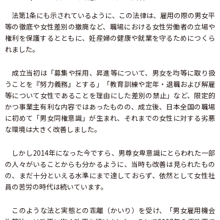
法第1条にも示されているように、この法律は、雇用の際の男女平
等の徹底や女性差別の撤廃など、職場における女性労働者の立場や
権利を保護するとともに、妊産婦の健康や就業を守るためにつくら
れました。
成立当初は「募集や採用、昇進等について、男女を均等に取り扱
うことを『努力義務』とする」「教育訓練や定年・退職および解雇
等について女性であることを理由にした差別の禁止」など、限定的
かつ事業主有利な内容ではあったものの、成立後、日本全国の職場
に初めて「男女同権意識」が生まれ、それまでの女性に対する劣悪
な環境は大きく改善しました。
しかし2014年になった今ですら、男尊女卑意識にとらわれた一部
の人々がいることからも分かるように、当時も改善は見られたもの
の、まだ十分といえる水準にまで達しておらず、依然として女性社
員の苦労の時代は続いています。
このような法と実態との乖離（かいり）を受け、「男女雇用機会