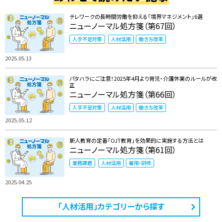
テレワークの長時間労働を抑える「境界マネジメント」6選
ニューノーマル処方箋（第67回）
人手不足対策
人材活用
働き方改革
2025.05.13
パタハラにご注意！2025年4月より育児・介護休業のルールが改
正
ニューノーマル処方箋（第66回）
人手不足対策
人材活用
働き方改革
2025.05.12
新人教育の定番「OJT教育」を効果的に実施する方法とは
ニューノーマル処方箋（第61回）
業務課題
人材活用
雇用・研修
2025.04.25
「人材活用」カテゴリーから探す