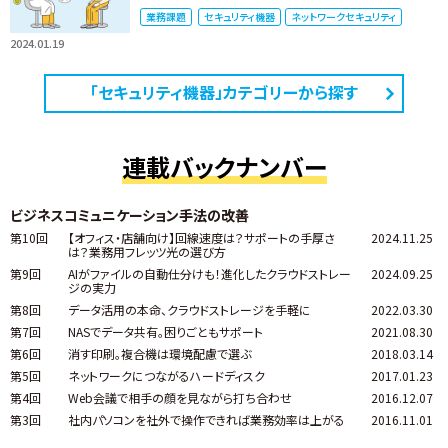
業務課題
セキュリティ機器
ネットワークセキュリティ
2024.01.19
「セキュリティ機器」カテゴリーから探す
連載バックナンバー
ビジネスコミュニケーション手法の改善
第10回
【オフィス・店舗向け】回線速度は？サポートの手厚さ
2024.11.25
は？業務用フレッツ光の選び方
第9回
AIがファイルの自動仕分けも！進化したクラウドストレー
2024.09.25
ジの実力
第8回
データ活用の本命、クラウドストレージを手軽に
2022.03.30
第7回
NASでデータ共有。困りごともサポート
2021.08.30
第6回
消す印刷。複合機は環境配慮で選ぶ
2018.03.14
第5回
ネットワークにつながるハードディスク
2017.01.23
第4回
Web会議で相手の顔を見ながら打ち合わせ
2016.12.07
第3回
社内パソコンを社外で操作できれば業務効率は上がる
2016.11.01