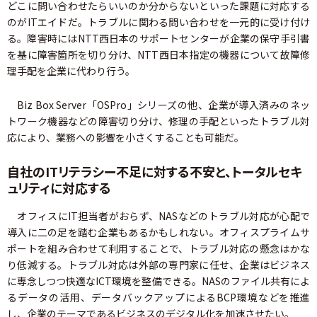
どこに問い合わせたらいいのか分からないといった課題に対応する
のがITエイドだ。トラブルに関わる問い合わせを一元的に受け付け
る。障害時にはNTT西日本のサポートセンターが企業の保守手引書
を基に障害箇所を切り分け、NTT西日本指定の機器について故障修
理手配を企業に代わり行う。
Biz Box Server「OSPro」シリーズの他、企業が導入済みのネッ
トワーク機器などの障害切り分け、修理の手配といったトラブル対
応により、業務への影響を小さくすることも可能だ。
自社のITリテラシー不足に対する不安と、トータルセキ
ュリティに対応する
オフィスにIT担当者がおらず、NASなどのトラブル対応が心配で
導入に二の足を踏む企業もあるかもしれない。オフィスプライムサ
ポートを組み合わせて利用することで、トラブル対応の懸念はかな
り低減する。トラブル対応は外部の専門家に任せ、企業はビジネス
に専念しつつ快適なICT環境を整備できる。NASのファイル共有によ
るデータの活用、データバックアップによるBCP環境などを推進
し、企業のテーマであるビジネスのデジタル化を加速させたい。