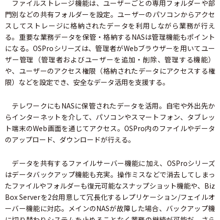
ファイルストレージ機能は、ユーザーごとの専用フォルダーや部
門別などの共有フォルダーを設定。ユーザーのパソコンからアクセ
スしてストレージに格納されたデータを利用しながら業務が行え
る。重要な業務データを保管・格納するNASは管理機能もポイント
になる。OSProシリーズは、管理者がWebブラウザーを用いてユー
ザー管理（管理者およびユーザーを追加・削除、管理する機能）
や、ユーザーのアクセス権限（格納されたデータにアクセスする権
限）などを設定でき、安全なデータ活用を支援する。
テレワークにもNASに保管されたデータを活用。自宅や外出先か
らインターネットを介して、パソコンやスマートフォン、タブレッ
ト端末のWeb画面を通じてアクセス。OSPro内のファイルやデータ
のアップロード、ダウンロードが行える。
データを共有するファイルサーバー機能に加え、OSProシリーズ
はデータバックアップ機能も充実。操作ミスなどで消去してしまっ
たファイルやフォルダーも復元可能なスナップショット機能や、Biz
Box Serverを2台用意して冗長化するレプリケーション/フェイルオ
ーバー機能に対応。メインのNASが故障した場合、バックアップ機
に切り替わりシステムを止めることなく業務の継続が可能だ。さら