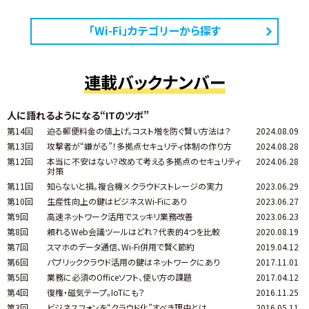
「Wi-Fi」カテゴリーから探す
連載バックナンバー
人に語れるようになる“ITのツボ”
第14回
迫る郵便料金の値上げ。コスト増を防ぐ賢い方法は？
2024.08.09
第13回
攻撃者が“嫌がる”！多拠点セキュリティ体制の作り方
2024.08.28
第12回
本当に不安はない？改めて考える多拠点のセキュリティ
2024.06.28
対策
第11回
知らないと損。複合機×クラウドストレージの実力
2023.06.29
第10回
生産性向上の鍵はビジネスWi-Fiにあり
2023.06.27
第9回
高速ネットワーク活用でスッキリ業務改善
2023.06.23
第8回
頼れるWeb会議ツールはどれ？代表的4つを比較
2020.08.19
第7回
スマホのデータ通信、Wi-Fi併用で賢く節約
2019.04.12
第6回
パブリッククラウド活用の鍵はネットワークにあり
2017.11.01
第5回
業務に必須のOfficeソフト、使い方の課題
2017.04.12
第4回
復権・磁気テープ。IoTにも？
2016.11.25
第3回
ビジネスフォンを“クラウド化”すべき理由とは
2016.05.11