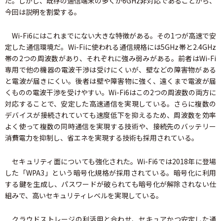
た。しかし、既存の通信端末の多くが6GHz非対応であることから、
今回は説明を割愛する。
Wi-Fi6にはこれまでにない大きな特徴がある。その1つが高速で安
定した通信環境だ。Wi-Fiに使われる通信規格には5GHz帯と2.4GHz
帯の2つの周波数があり、それぞれに強み弱みがある。前者はWi-Fi
専用で他の機器の電波干渉は受けにくいが、壁などの障害物がある
と電波が届きにくい。後者は壁や障害物に強く、遠くまで電波が届
くものの電波干渉を受けやすい。Wi-Fi6はこの2つの周波数の両方に
対応することで、安定した高速通信を実現している。さらに複数の
デバイスが接続されていても速度低下を抑えるため、周波数を効率
よく使って複数の同時通信を実現する技術や、接続先のバッテリー
消費電力を抑制し、省エネを実現する技術も採用されている。
セキュリティ面についても強化された。Wi-Fi6では2018年に登場
した「WPA3」という暗号化規格が採用されている。暗号化に利用
する鍵を生成し、パスワードが破られても暗号化が解除されない仕
組みで、高いセキュリティレベルを実現している。
クラウドストレージの利活用と合わせ、セキュアかつ安定した通