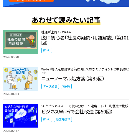
あわせて読みたい記事
社運が上向く? Wi-Fi7
脱IT初心者「社長の疑問・用語解説」（第101
回）
Wi-Fi
2026.05.28
Wi-Fi 7導入を検討する前に知っておきたいポイントと準備のヒ
ント
ニューノーマル処方箋（第85回）
データ通信
Wi-Fi
2026.04.03
5GとビジネスWi-Fiの使い分け ～速度・コスト・利便性で比較
ビジネスWi-Fiで会社改造（第50回）
Wi-Fi
働き方改革
2026.02.12