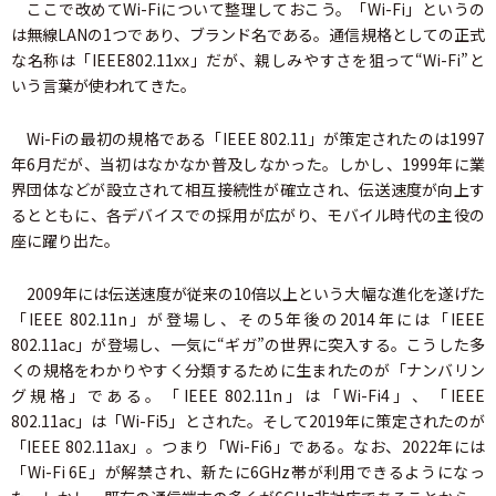
ここで改めてWi-Fiについて整理しておこう。「Wi-Fi」というの
は無線LANの1つであり、ブランド名である。通信規格としての正式
な名称は「IEEE802.11xx」だが、親しみやすさを狙って“Wi-Fi”と
いう言葉が使われてきた。
Wi-Fiの最初の規格である「IEEE 802.11」が策定されたのは1997
年6月だが、当初はなかなか普及しなかった。しかし、1999年に業
界団体などが設立されて相互接続性が確立され、伝送速度が向上す
るとともに、各デバイスでの採用が広がり、モバイル時代の主役の
座に躍り出た。
2009年には伝送速度が従来の10倍以上という大幅な進化を遂げた
「IEEE 802.11n」が登場し、その5年後の2014年には「IEEE
802.11ac」が登場し、一気に“ギガ”の世界に突入する。こうした多
くの規格をわかりやすく分類するために生まれたのが「ナンバリン
グ規格」である。「IEEE 802.11n」は「Wi-Fi4」、「IEEE
802.11ac」は「Wi-Fi5」とされた。そして2019年に策定されたのが
「IEEE 802.11ax」。つまり「Wi-Fi6」である。なお、2022年には
「Wi-Fi 6E」が解禁され、新たに6GHz帯が利用できるようになっ