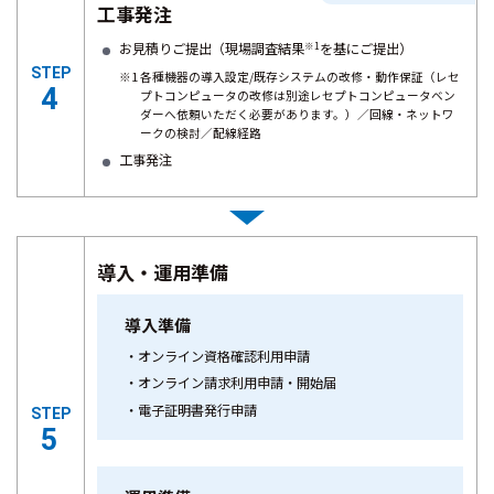
工事発注
お見積りご提出（現場調査結果
※1
を基にご提出）
STEP
※1 各種機器の導入設定/既存システムの改修・動作保証（レセ
4
プトコンピュータの改修は別途レセプトコンピュータベン
ダーへ依頼いただく必要があります。）／回線・ネットワ
ークの検討／配線経路
工事発注
導入・運用準備
導入準備
オンライン資格確認利用申請
オンライン請求利用申請・開始届
電子証明書発行申請
STEP
5