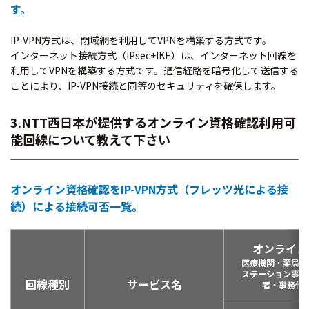
す。
IP-VPN方式は、閉域網を利用してVPNを構築する方式です。
インターネット接続方式（IPsec+IKE）は、インターネット回線を
利用してVPNを構築する方式です。通信経路を暗号化して送信する
ことにより、IP-VPN接続と同等のセキュリティを確保します。
3.NTT西日本が提供するオンライン資格確認利用可
能回線について教えて下さい
オンライン資格確認をIP-VPN方式（フレッツ光による接
続）による接続可否一覧。
オンライン
医療機関・薬局・
ステーション事業
回線種別
サービス名
者・事務代