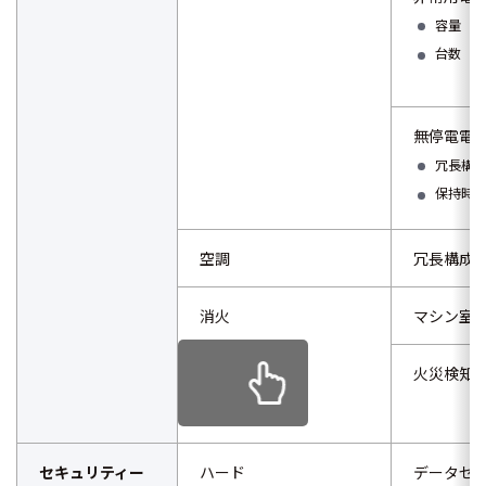
容量
台数
無停電電
冗長構
保持時
空調
冗長構成
消火
マシン室
火災検知
セキュリティー
ハード
データセ