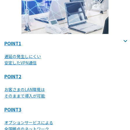
POINT1
遅延の発生しにくい
安定したVPN通信
POINT2
お客さまのLAN環境は
そのままで導入が可能
POINT3
オプションサービスによる
全国拠点のネットワーク