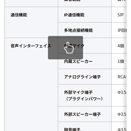
通信機能
IP通信機能
SIP（
多地点接続機能
IP回
音声インターフェイス
内蔵マイク
4個
内蔵スピーカー
1個
アナログライン端子
RCA
外部マイク端子
Φ3.
（プラグインパワー）
外部スピーカー端子
Φ3.
録音端子
Φ3.