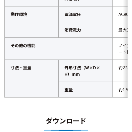
動作環境
電源電圧
AC90
消費電力
最大24
その他の機能
ノイズ
ート機
寸法・重量
外形寸法（W×D×
約274
H）mm
重量
約1.
ダウンロード