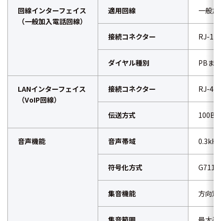
回線インターフェイス
適用回線
一般加
（一般加入電話回線）
接続コネクター
RJ-11
ダイヤル種別
PBまたは
LANインターフェイス
接続コネクター
RJ-45
（VoIP回線）
伝送方式
100Ba
音声機能
音声帯域
0.3kH
符号化方式
G71
集音機能
方向別
集音範囲
最大半