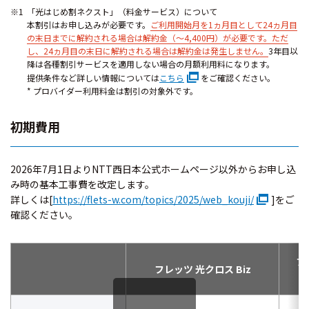
「光はじめ割ネクスト」（料金サービス）について
本割引はお申し込みが必要です。
ご利用開始月を1ヵ月目として24ヵ月目
の末日までに解約される場合は解約金（～4,400円）が必要です。ただ
し、24ヵ月目の末日に解約される場合は解約金は発生しません。
3年目以
降は各種割引サービスを適用しない場合の月額利用料になります。
提供条件など
詳しい情報については
こちら
をご確認ください。
* プロバイダー利用料金は割引の対象外です。
初期費用
2026年7月1日よりNTT西日本公式ホームページ以外からお申し込
み時の基本工事費を改定します。
詳しくは[
https://flets-w.com/topics/2025/web_kouji/
]をご
確認ください。
フ
フレッツ 光クロス Biz