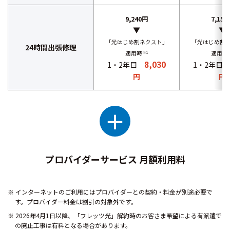
9,240円
7,150
▼
▼
「光はじめ割ネクスト」
「光はじめ割
24時間出張修理
適用時
※1
適用時
8,030
1・2年目
1・2年目
円
円
＋
プロバイダーサービス 月額利用料
インターネットのご利用にはプロバイダーとの契約・料金が別途必要で
す。プロバイダー料金は割引の対象外です。
2026年4月1日以降、「フレッツ光」解約時のお客さま希望による有派遣で
の廃止工事は有料となる場合があります。