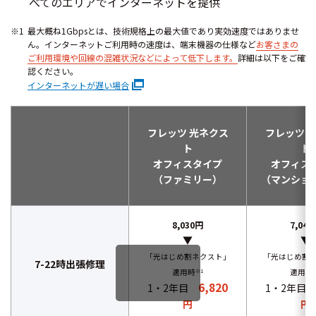
べてのエリアでインターネットを提供
最大概ね1Gbpsとは、技術規格上の最大値であり実効速度ではありませ
ん。インターネットご利用時の速度は、端末機器の仕様など
お客さまの
ご利用環境や回線の混雑状況などによって低下します。
詳細は以下をご確
認ください。
インターネットが遅い場合
フレッツ 光ネクス
フレッツ 
ト
ト
オフィスタイプ
オフィス
（ファミリー）
（マンショ
8,030円
7,040
▼
▼
「光はじめ割ネクスト」
「光はじめ割
7-22時出張修理
適用時
※1
適用時
6,820
1・2年目
1・2年目
円
円