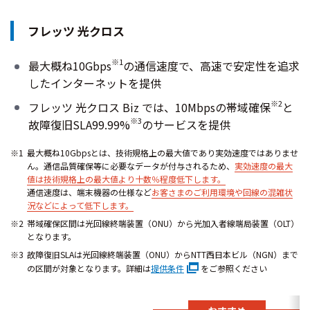
フレッツ 光クロス
※1
最大概ね10Gbps
の通信速度で、高速で安定性を追求
したインターネットを提供
※2
フレッツ 光クロス Biz では、10Mbpsの帯域確保
と
※3
故障復旧SLA99.99%
のサービスを提供
最大概ね10Gbpsとは、技術規格上の最大値であり実効速度ではありませ
ん。通信品質確保等に必要なデータが付与されるため、
実効速度の最大
値は技術規格上の最大値より十数％程度低下します。
通信速度は、端末機器の仕様など
お客さまのご利用環境や回線の混雑状
況などによって低下します。
帯域確保区間は光回線終端装置（ONU）から光加入者線端局装置（OLT）
となります。
故障復旧SLAは光回線終端装置（ONU）からNTT西日本ビル（NGN）まで
の区間が対象となります。詳細は
提供条件
をご参照ください