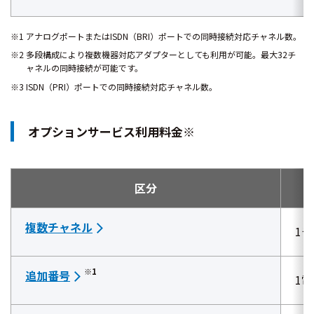
※1 アナログポートまたはISDN（BRI）ポートでの同時接続対応チャネル数。
※2 多段構成により複数機器対応アダプターとしても利用が可能。最大32チ
ャネルの同時接続が可能です。
※3 ISDN（PRI）ポートでの同時接続対応チャネル数。
オプションサービス利用料金※
区分
複数チャネル
1
※1
追加番号
1