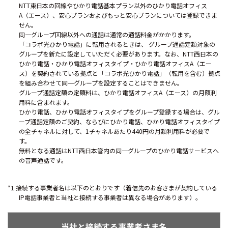
NTT東日本の回線やひかり電話基本プラン以外のひかり電話オフィス
A（エース）、安心プランおよびもっと安心プランについては登録できま
せん。
同一グループ回線以外への通話は通常の通話料金がかかります。
「コラボ光ひかり電話」に転用されるときは、 グループ通話定額対象の
グループを新たに設定していただく必要があります。なお、NTT西日本の
ひかり電話・ひかり電話オフィスタイプ・ひかり電話オフィスA（エー
ス）を契約されている拠点と「コラボ光ひかり電話」（転用を含む）拠点
を組み合わせて同一グループを設定することはできません。
グループ通話定額の定額料は、ひかり電話オフィスA（エース）の月額利
用料に含まれます。
ひかり電話、ひかり電話オフィスタイプをグループ登録する場合は、グル
ープ通話定額のご契約、ならびにひかり電話、ひかり電話オフィスタイプ
の全チャネルに対して、1チャネルあたり440円の月額利用料が必要で
す。
無料となる通話はNTT西日本管内の同一グループのひかり電話サービスへ
の音声通話です。
*1 接続する事業者名は以下のとおりです（着信先のお客さまが契約している
IP電話事業者と当社と接続する事業者は異なる場合があります）。
当社と接続する事業者さま名