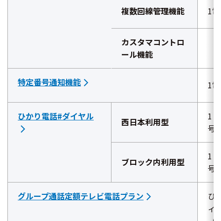
複数回線管理機能
1
カスタマコントロ
ール機能
特定番号通知機能
1
ひかり電話#ダイヤル
1
西日本利用型
号
1
ブロック内利用型
号
グループ通話定額テレビ電話プラン
ひ
ィ
（