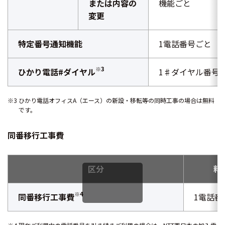
または内容の
機能ごと
変更
特定番号通知機能
1電話番号ごと
※3
ひかり電話#ダイヤル
1♯ダイヤル番号
※3 ひかり電話オフィスA（エース）の新設・移転等の同時工事の場合は無料
です。
同番移行工事費
区分
料
※4
同番移行工事費
1電話番