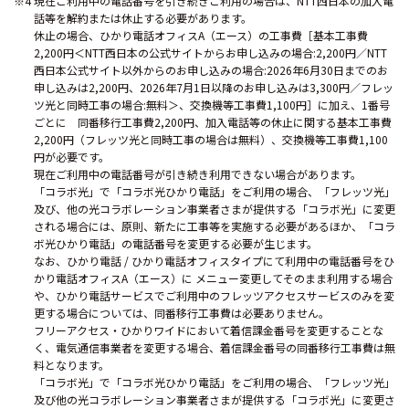
※4 現在ご利用中の電話番号を引き続きご利用の場合は、NTT西日本の加入電
話等を解約または休止する必要があります。
休止の場合、ひかり電話オフィスA（エース）の工事費［基本工事費
2,200円＜NTT西日本の公式サイトからお申し込みの場合:2,200円／NTT
西日本公式サイト以外からのお申し込みの場合:2026年6月30日までのお
申し込みは2,200円、2026年7月1日以降のお申し込みは3,300円／フレッ
ツ光と同時工事の場合:無料＞、交換機等工事費1,100円］に加え、1番号
ごとに 同番移行工事費2,200円、加入電話等の休止に関する基本工事費
2,200円（フレッツ光と同時工事の場合は無料）、交換機等工事費1,100
円が必要です。
現在ご利用中の電話番号が引き続き利用できない場合があります。
「コラボ光」で「コラボ光ひかり電話」をご利用の場合、「フレッツ光」
及び、他の光コラボレーション事業者さまが提供する「コラボ光」に変更
される場合には、原則、新たに工事等を実施する必要があるほか、「コラ
ボ光ひかり電話」の電話番号を変更する必要が生じます。
なお、ひかり電話 / ひかり電話オフィスタイプにて利用中の電話番号をひ
かり電話オフィスA（エース）に メニュー変更してそのまま利用する場合
や、ひかり電話サービスでご利用中のフレッツアクセスサービスのみを変
更する場合については、同番移行工事費は必要ありません。
フリーアクセス・ひかりワイドにおいて着信課金番号を変更することな
く、電気通信事業者を変更する場合、着信課金番号の同番移行工事費は無
料となります。
「コラボ光」で「コラボ光ひかり電話」をご利用の場合、「フレッツ光」
及び他の光コラボレーション事業者さまが提供する「コラボ光」に変更さ