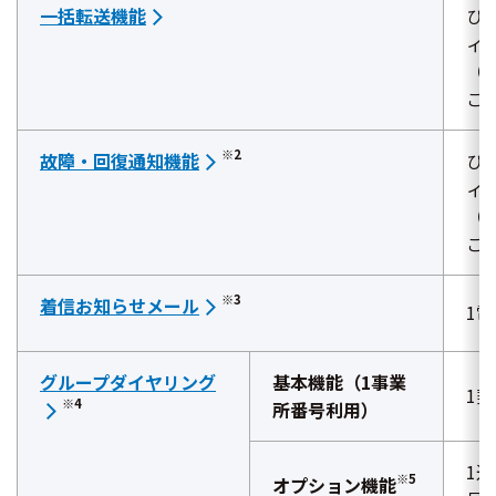
一括転送機能
ひ
ィ
（
ご
※2
故障・回復通知機能
ひ
ィ
（
ご
※3
着信お知らせメール
1
グループダイヤリング
基本機能（1事業
1
※4
所番号利用）
1
※5
オプション機能