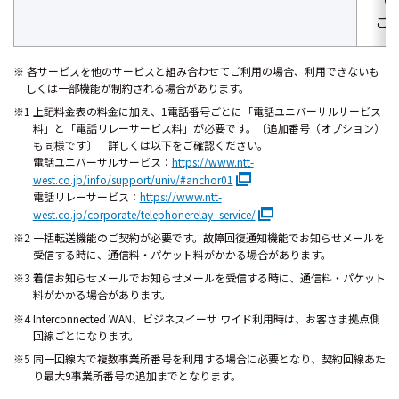
ご
各サービスを他のサービスと組み合わせてご利用の場合、利用できないも
しくは一部機能が制約される場合があります。
※1 上記料金表の料金に加え、1電話番号ごとに「電話ユニバーサルサービス
料」と「電話リレーサービス料」が必要です。〔追加番号（オプション）
も同様です〕 詳しくは以下をご確認ください。
電話ユニバーサルサービス：
https://www.ntt-
west.co.jp/info/support/univ/#anchor01
電話リレーサービス：
https://www.ntt-
west.co.jp/corporate/telephonerelay_service/
※2 一括転送機能のご契約が必要です。故障回復通知機能でお知らせメールを
受信する時に、通信料・パケット料がかかる場合があります。
※3 着信お知らせメールでお知らせメールを受信する時に、通信料・パケット
料がかかる場合があります。
※4 Interconnected WAN、ビジネスイーサ ワイド利用時は、お客さま拠点側
回線ごとになります。
※5 同一回線内で複数事業所番号を利用する場合に必要となり、契約回線あた
り最大9事業所番号の追加までとなります。