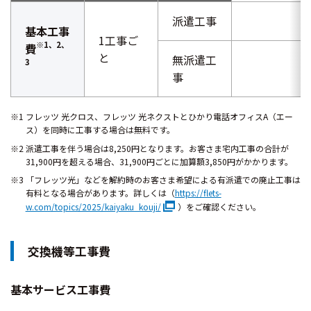
派遣工事
基本工事
1工事ご
※1、2、
費
と
無派遣工
3
事
※1 フレッツ 光クロス、フレッツ 光ネクストとひかり電話オフィスA（エー
ス）を同時に工事する場合は無料です。
※2 派遣工事を伴う場合は8,250円となります。お客さま宅内工事の合計が
31,900円を超える場合、31,900円ごとに加算額3,850円がかかります。
※3 「フレッツ光」などを解約時のお客さま希望による有派遣での廃止工事は
有料となる場合があります。詳しくは（
https://flets-
w.com/topics/2025/kaiyaku_kouji/
）をご確認ください。
交換機等工事費
基本サービス工事費