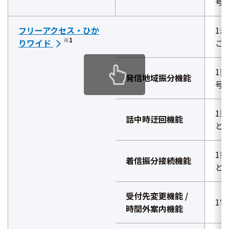
号
フリーアクセス・ひか
1
※1
りワイド
ご
1
発信地域振分機能
号
1
話中時迂回機能
と
1
着信振分接続機能
と
受付先変更機能 /
1
時間外案内機能