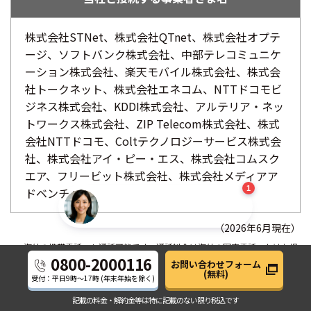
NTT西日本_AIサポート
新規会話
株式会社STNet、株式会社QTnet、株式会社オプテ
ージ、ソフトバンク株式会社、中部テレコミュニケ
ーション株式会社、楽天モバイル株式会社、株式会
社トークネット、株式会社エネコム、
NTTドコモビ
ジネス株式会社
、KDDI株式会社、アルテリア・ネッ
トワークス株式会社、ZIP Telecom株式会社、株式
会社NTTドコモ、Coltテクノロジーサービス株式会
サービスについて詳しい話を聞く(日時予約)
社、株式会社アイ・ピー・エス、株式会社コムスク
以下からAIチャットにご質問
エア、フリービット株式会社、株式会社メディアア
以下からAIチャットにご質問が可能です
以下からAIチャットにご質問が可能です
1
ドベンチャー
NTT西日本_AIサポート
※個人情報（電話番号/メールアドレス/住所など）の入力はできません。
サービスについて質問してくださ
※本チャットは、当社の公開情報・コンテンツに基づきAIが回答していま
い
す。重要事項は担当者までご確認ください。
（2026年6月現在）
海外の携帯電話へも通話可能です。通話料金は海外の固定電話へかけた場
0800-2000116
合と同じです。（ただし、国際ローミングサービスでの通話料金は、各携
お問い合わせフォーム
帯事業者が定める料金となります。）
(無料)
受付：平日
9時～17時
(年末年始を除く)
記載の料金・解約金等は
特に記載のない限り税込です