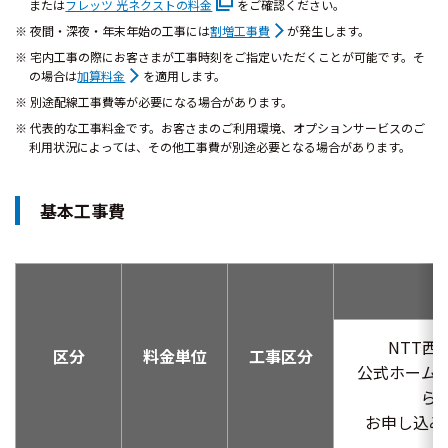
または
フレッツ 光ネクストの料金
をご確認ください。
夜間・深夜・年末年始の工事には
割増工事費
が発生します。
宅内工事の際にお客さまが工事時刻をご指定いただくことが可能です。そ
の場合は
加算料金
を適用します。
別途配線工事費等が必要になる場合があります。
代表的な工事料金です。お客さまのご利用環境、オプションサービスのご
利用状況によっては、その他工事費が別途必要となる場合があります。
基本工事費
NTT西
区分
料金単位
工事区分
公式ホーム
ら
お申し込み