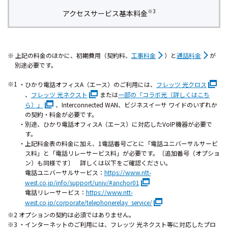
※3
アクセスサービス
基本料金
上記の料金のほかに、初期費用（契約料、
工事料金
）と
通話料金
が
別途必要です。
※1
ひかり電話オフィスA（エース）のご利用には、
フレッツ 光クロス
、
フレッツ 光ネクスト
または
一部の「コラボ光（詳しくはこち
ら）」
、Interconnected WAN、ビジネスイーサ ワイドのいずれか
の契約・料金が必要です。
別途、ひかり電話オフィスA（エース）に対応したVoIP機器が必要で
す。
上記料金表の料金に加え、1電話番号ごとに「電話ユニバーサルサービ
ス料」と「電話リレーサービス料」が必要です。〔追加番号（オプショ
ン）も同様です〕 詳しくは以下をご確認ください。
電話ユニバーサルサービス：
https://www.ntt-
west.co.jp/info/support/univ/#anchor01
電話リレーサービス：
https://www.ntt-
west.co.jp/corporate/telephonerelay_service/
※2 オプションの契約は必須ではありません。
※3
インターネットのご利用には、フレッツ 光ネクスト等に対応したプロ