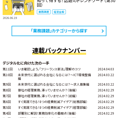
知って得する！話題のトレンドワード（第30
回）
業務課題
経営全般
2026.06.19
「業務課題」カテゴリーから探す
連載バックナンバー
デジタル化に向けた次の一手
第11回
いま確認しよう。「フリーランス新法」理解のコツ
2024.04.03
第10回
未来世代に選ばれる会社になるには？～ICT環境整備
2024.03.22
編
第9回
未来世代に選ばれる会社になるには？～求人募集編
2024.03.22
第8回
御社の経理業務、滞っていませんか？（後編）
2024.02.29
第7回
御社の経理業務、滞っていませんか？（前編）
2024.02.29
第6回
すぐ実践できる！8つの経費削減アイデア（総務部編）
2024.02.29
第5回
すぐ実践できる！8つの経費削減アイデア（経理部編）
2024.02.29
第4回
部署別に解説！業務効率化の着眼点（後編）
2024.02.29