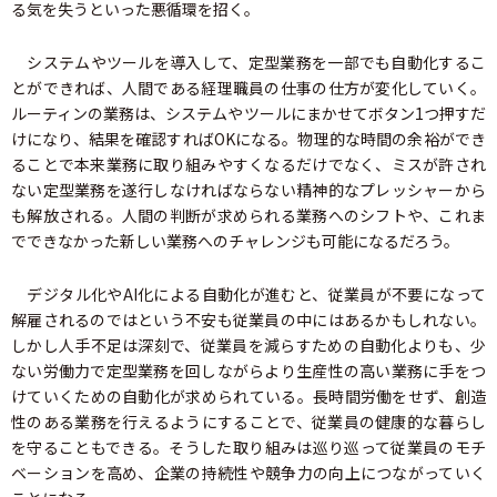
る気を失うといった悪循環を招く。
システムやツールを導入して、定型業務を一部でも自動化するこ
とができれば、人間である経理職員の仕事の仕方が変化していく。
ルーティンの業務は、システムやツールにまかせてボタン1つ押すだ
けになり、結果を確認すればOKになる。物理的な時間の余裕ができ
ることで本来業務に取り組みやすくなるだけでなく、ミスが許され
ない定型業務を遂行しなければならない精神的なプレッシャーから
も解放される。人間の判断が求められる業務へのシフトや、これま
でできなかった新しい業務へのチャレンジも可能になるだろう。
デジタル化やAI化による自動化が進むと、従業員が不要になって
解雇されるのではという不安も従業員の中にはあるかもしれない。
しかし人手不足は深刻で、従業員を減らすための自動化よりも、少
ない労働力で定型業務を回しながらより生産性の高い業務に手をつ
けていくための自動化が求められている。長時間労働をせず、創造
性のある業務を行えるようにすることで、従業員の健康的な暮らし
を守ることもできる。そうした取り組みは巡り巡って従業員のモチ
ベーションを高め、企業の持続性や競争力の向上につながっていく