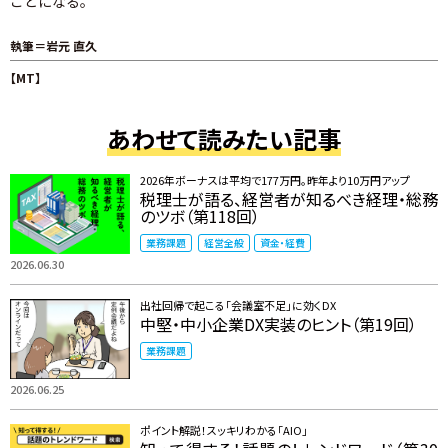
ことになる。
執筆＝岩元 直久
【MT】
あわせて読みたい記事
2026年ボーナスは平均で177万円。昨年より10万円アップ
税理士が語る、経営者が知るべき経理・総務
のツボ（第118回）
業務課題
経営全般
資金・経費
2026.06.30
出社回帰で起こる「会議室不足」に効くDX
中堅・中小企業DX実装のヒント（第19回）
業務課題
2026.06.25
ポイント解説！スッキリわかる「AIO」