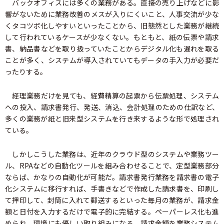
バックオフィスには多くの業務がある。直接の売り上げなどに影
響がないために業務改善のメスが入りにくいこと、人事交流が少な
くタコツボ化しやすいといったことから、旧態然とした業務が継続
して行われているケースが少なくない。もともと、紙の伝票や請求
書、納品書などを取り扱っていたことからデジタル化も遅れを取る
ことが多く、システムが導入されていてもデータの手入力が必要だ
ったりする。
経理業務だけを見ても、経費精算の起票から伝票処理、システム
への投入、請求書発行、発送、消込、会計処理のための仕訳など、
多くの業務が紙と旧来型システムを行き来するような形で処理され
ている。
しかしこうした業務は、近年のクラウド型のシステムや業務ツー
ル、RPAなどの自動化ツールを組み合わせることで、定型業務部分
ならば、かなりの自動化が可能だ。請求書発行業務を請求書の電子
化システムに移行すれば、手書きなどで作成した請求書を、印刷し
て押印して、封筒に入れて郵送するといった毎月の業務が、請求金
額と日付を入力するだけで電子的に完結する。ペーパーレス化も進
められ、環境にも優しい取り組みになる。請求金額を業務システム