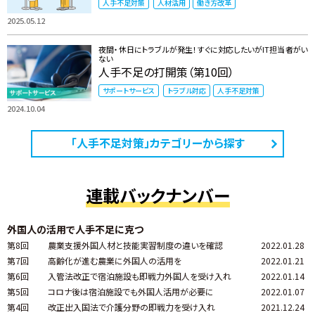
人手不足対策
人材活用
働き方改革
2025.05.12
夜間・休日にトラブルが発生！すぐに対応したいがIT担当者がい
ない
人手不足の打開策（第10回）
サポートサービス
トラブル対応
人手不足対策
2024.10.04
「人手不足対策」カテゴリーから探す
連載バックナンバー
外国人の活用で人手不足に克つ
第8回
農業支援外国人材と技能実習制度の違いを確認
2022.01.28
第7回
高齢化が進む農業に外国人の活用を
2022.01.21
第6回
入管法改正で宿泊施設も即戦力外国人を受け入れ
2022.01.14
第5回
コロナ後は宿泊施設でも外国人活用が必要に
2022.01.07
第4回
改正出入国法で介護分野の即戦力を受け入れ
2021.12.24