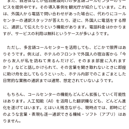
また、自治体などが宿泊施設向けの多言語コールセンターのサー
ビスを提供中です。その導入事例を観光庁が紹介しています。これ
は、外国人から電話で問い合わせがあった場合に、代わりにコール
センターの通訳スタッフが答えたり、逆に、外国人に電話をする際
に、通訳して伝えたりという機能があります。電話料金はかかりま
すが、サービスの利用は無料というケースが多いようです。
ただし、多言語コールセンターを活用しても、どこかで限界はあ
りそうです。例えば、ホテルのフロントで外国人の宿泊客から「今
から友人が私を訪ねて来るんだけど、そのまま部屋に入れます
か？」などと話しかけられて、その言葉を聞き取れないときに即座
に助け舟を出してもらうといった、ホテル内部でのこまごまとした
日常的な業務の通訳までは通常、想定されていないようです。
もちろん、コールセンターの機能もどんどん拡張していく可能性
はあります。人工知能（AI）を活用した翻訳機なども、どんどん進
化を遂げてはいます。とはいえ残念ながら、現時点では、即時にど
のような言葉・表現も逐一通訳できる機械・ソフト（アプリ）はあ
りません。