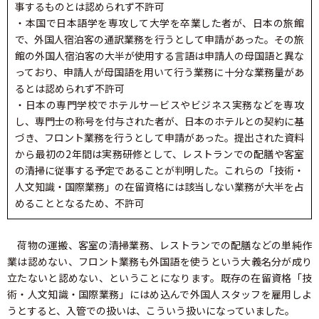
事するものとは認められず不許可
・本国で日本語学を専攻して大学を卒業した者が、日本の旅館
で、外国人宿泊客の通訳業務を行うとして申請があった。その旅
館の外国人宿泊客の大半が使用する言語は申請人の母国語と異な
っており、申請人が母国語を用いて行う業務に十分な業務量があ
るとは認められず不許可
・日本の専門学校でホテルサービスやビジネス実務などを専攻
し、専門士の称号を付与された者が、日本のホテルとの契約に基
づき、フロント業務を行うとして申請があった。提出された資料
から最初の2年間は実務研修として、レストランでの配膳や客室
の清掃に従事する予定であることが判明した。これらの「技術・
人文知識・国際業務」の在留資格には該当しない業務が大半を占
めることとなるため、不許可
荷物の運搬、客室の清掃業務、レストランでの配膳などの単純作
業は認めない、フロント業務も外国語を使うという大義名分が成り
立たないと認めない、ということになります。既存の在留資格「技
術・人文知識・国際業務」にはめ込んで外国人スタッフを雇用しよ
うとすると、入管での扱いは、こういう扱いになっていました。