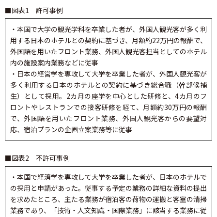
■図表1 許可事例
・本国で大学の観光学科を卒業した者が、外国人観光客が多く利
用する日本のホテルとの契約に基づき、月額約22万円の報酬で、
外国語を用いたフロント業務、外国人観光客担当としてのホテル
内の施設案内業務などに従事
・日本の経営学を専攻して大学を卒業した者が、外国人観光客が
多く利用する日本のホテルとの契約に基づき総合職（幹部候補
生）として採用。2カ月の座学を中心とした研修と、4カ月のフ
ロントやレストランでの接客研修を経て、月額約30万円の報酬
で、外国語を用いたフロント業務、外国人観光客からの要望対
応、宿泊プランの企画立案業務等に従事
■図表2 不許可事例
・本国で経済学を専攻して大学を卒業した者が、日本のホテルで
の採用と申請があった。従事する予定の業務の詳細な資料の提出
を求めたところ、主たる業務が宿泊客の荷物の運搬と客室の清掃
業務であり、「技術・人文知識・国際業務」に該当する業務に従