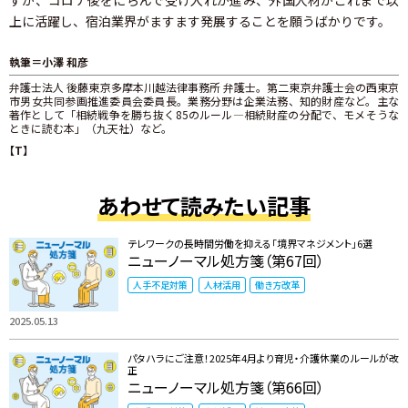
すが、コロナ後をにらんで受け入れが進み、外国人材がこれまで以
上に活躍し、宿泊業界がますます発展することを願うばかりです。
執筆＝小澤 和彦
弁護士法人 後藤東京多摩本川越法律事務所 弁護士。第二東京弁護士会の西東京
市男女共同参画推進委員会委員長。業務分野は企業法務、知的財産など。主な
著作として「相続戦争を勝ち抜く85のルール―相続財産の分配で、モメそうな
ときに読む本」（九天社）など。
【T】
あわせて読みたい記事
テレワークの長時間労働を抑える「境界マネジメント」6選
ニューノーマル処方箋（第67回）
人手不足対策
人材活用
働き方改革
2025.05.13
パタハラにご注意！2025年4月より育児・介護休業のルールが改
正
ニューノーマル処方箋（第66回）