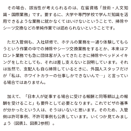
その場合、該当性が考えられるのは、在留資格「技術・人文知
識・国際業務」です。要するに、大学や専門学校で学んだ知識を活
用できるような業務に就かなくてはいけないということで、掃除や
シーツ交換などの単純作業では認められないということです。
ただ入管側も、入社研修で、ホテルの業務を一通り体験してもら
うという作業の中での掃除やシーツ交換業務をするとか、本来はフ
ロント業務でも急に団体客が入ってきたときに掃除やベッドメイキ
ングをしたとしても、それは差し支えないと説明しています。それ
は当然で、支配人も自ら掃除しているときに、外国人スタッフだけ
が「私は、ホワイトカラーの仕事しかできないんで…」と言ってい
る場合ではありません。
加えて、「日本人が従事する場合に受ける報酬と同等額以上の報
酬を受けること」も要件として必要となります。これでビザの基準
が分かったという人は、そうはいないと思います。そのため、入管
側は許可事例、不許可事例も公表しています。いくつか見てみまし
ょう（図表1、図表2参照）。