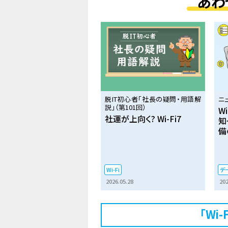
あわ
脱IT初心者「社長の疑問・用語解
ニ
説」（第101回）
W
社運が上向く? Wi-Fi7
知
備
Wi-Fi
デ
2026.05.28
202
「Wi