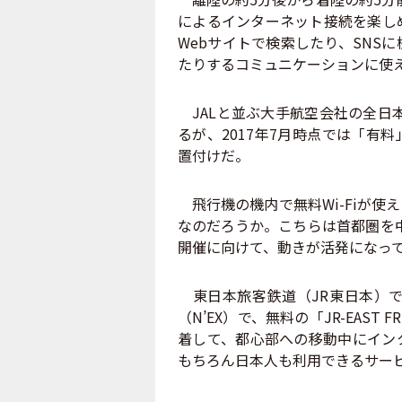
によるインターネット接続を楽し
Webサイトで検索したり、SNS
たりするコミュニケーションに使
JALと並ぶ大手航空会社の全日本
るが、2017年7月時点では「有
置付けだ。
飛行機の機内で無料Wi-Fiが使
なのだろうか。こちらは首都圏を中
開催に向けて、動きが活発になっ
東日本旅客鉄道（JR東日本）で
（N’EX）で、無料の「JR-EAST
着して、都心部への移動中にイン
もちろん日本人も利用できるサー