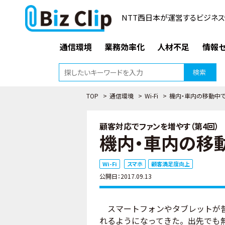
NTT西日本が運営するビジネス
通信環境
業務効率化
人材不足
情報セ
検索
TOP
>
通信環境
>
Wi-Fi
>
機内・車内の移動中
顧客対応でファンを増やす（第4回）
機内・車内の移
Wi-Fi
スマホ
顧客満足度向上
公開日：2017.09.13
スマートフォンやタブレットが普及
れるようになってきた。出先でも無