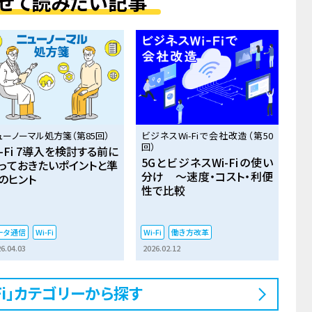
せて読みたい記事
ューノーマル処方箋（第85回）
ビジネスWi-Fiで会社改造（第50
回）
i-Fi 7導入を検討する前に
5GとビジネスWi-Fiの使い
っておきたいポイントと準
分け ～速度・コスト・利便
のヒント
性で比較
ータ通信
Wi-Fi
Wi-Fi
働き方改革
6.04.03
2026.02.12
-Fi」カテゴリーから探す