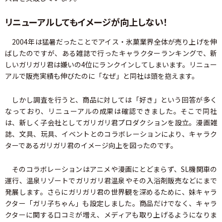
リニューアルしてもイメージが向上しない！
2004年は猛暑だったことでアイス・氷菓業界全体が売り上げを伸
ばしたのですが、ある雑誌で行ったキャラクターランキングで、新
しいガリガリ君は嫌いの4位にランクインしてしまいます。リニュー
アルで販売実績も伸びたのに「なぜ」と同社は頭を抱えます。
しかし調査を行うと、商品に対しては「好き」という回答が多く
なっており、リニューアルの成果は確認できました。そこで同社
は、新しく子会社としてガリガリ君プロダクションを設立。漫画雑
誌、文具、玩具、イベントとのコラボレーションにより、キャラク
ターであるガリガリ君のイメージ向上を図ったのです。
そのコラボレーションはアニメや漫画にとどまらず、SL機関車の
運行、温泉リゾートでガリガリ君温泉やその入浴剤販売などにまで
発展します。さらにガリガリ君の世界観を深めるために、妹キャラ
クター「ガリ子ちゃん」も設定しました。商品だけでなく、キャラ
クターに関する口コミが増え、メディアも取り上げるようになりま