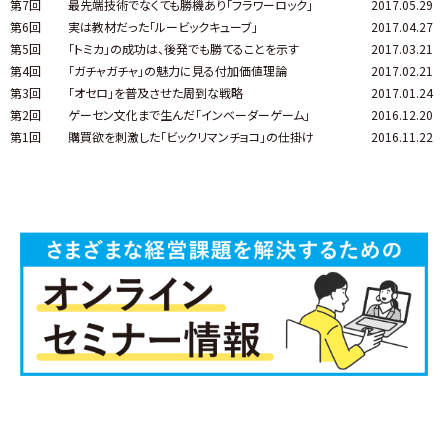
第7回
最先端技術でなくても勝機あり「フラワーロック」
2017.05.29
第6回
実は教材だった「ルービックキューブ」
2017.04.27
第5回
「トミカ」の成功は、後発でも勝てることを示す
2017.03.21
第4回
「ガチャガチャ」の魅力に見る付加価値理論
2017.02.21
第3回
「オセロ」を普及させた周到な戦略
2017.01.24
第2回
ゲーセン文化まで生んだ「インベーダーゲーム」
2016.12.20
第1回
購買欲を刺激した「ビックリマンチョコ」の仕掛け
2016.11.22