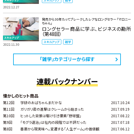
スキルアップ
雑学
2022.12.27
発売から30年たってブレークしたレアなロングセラー「マロニー
ちゃん」
ロングセラー商品に学ぶ、ビジネスの勘所
（第48回）
スキルアップ
雑学
2022.11.30
「雑学」カテゴリーから探す
連載バックナンバー
懐かしのヒット商品
第12回
学研のおばちゃんまだかな
2017.10.24
第11回
ガリガリ君の進撃はクレームから始まった
2017.09.19
第10回
ヒットした背景は駆け引き要素「野球盤」
2017.08.22
第9回
「モグラ退治」は社内の段階では不評だった
2017.07.18
第8回
善悪から現実味へ。変遷する「人生ゲーム」の価値観
2017.06.12