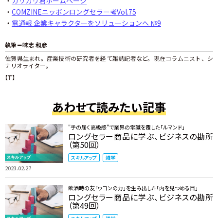
・
ガリガリ君ホームページ
・
COMZINEニッポンロングセラー考Vol.75
・
電通報 企業キャラクターをソリューションへ №9
執筆＝味志 和彦
佐賀県生まれ。産業技術の研究者を経て雑誌記者など。現在コラムニスト、シ
ナリオライター。
【T】
あわせて読みたい記事
"手の届く高級感"で業界の常識を覆した「ルマンド」
ロングセラー商品に学ぶ、ビジネスの勘所
（第50回）
スキルアップ
雑学
2023.02.27
飲酒時の友「ウコンの力」を生み出した「内を見つめる目」
ロングセラー商品に学ぶ、ビジネスの勘所
（第49回）