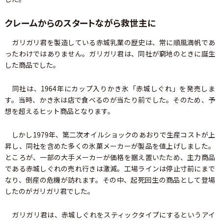
クレームからのスタートながら救世主に
ガリガリ君を製造している赤城乳業の歴史は、常に順風満帆であ
ったわけではありません。ガリガリ君は、同社が窮地のときに誕生
した商品でした。
同社は、1964年にカップ入りかき氷「赤城しぐれ」を発売しま
す。当時、かき氷は店で食べるのが当たり前でした。そのため、予
想を超えるヒット商品となります。
しかし1979年、第二次オイルショックのあおりで生産コストが上
昇し、同社を含めた多くの氷菓メーカーが製品を値上げしました。
ところが、一部の大手メーカーが価格を据え置いたため、主力商品
である赤城しぐれの売れ行きは激減。工場ラインは停止寸前にまで
なり、倒産の危機が訪れます。その中、起死回生の商品として登場
したのがガリガリ君でした。
ガリガリ君は、赤城しぐれをスティックタイプにするというアイ