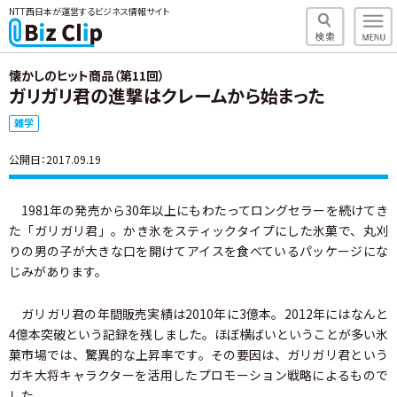
NTT西日本が運営するビジネス情報サイト
懐かしのヒット商品（第11回）
ガリガリ君の進撃はクレームから始まった
雑学
公開日：2017.09.19
1981年の発売から30年以上にもわたってロングセラーを続けてき
た「ガリガリ君」。かき氷をスティックタイプにした氷菓で、丸刈
りの男の子が大きな口を開けてアイスを食べているパッケージにな
じみがあります。
ガリガリ君の年間販売実績は2010年に3億本。2012年にはなんと
4億本突破という記録を残しました。ほぼ横ばいということが多い氷
菓市場では、驚異的な上昇率です。その要因は、ガリガリ君という
ガキ大将キャラクターを活用したプロモーション戦略によるもので
した。