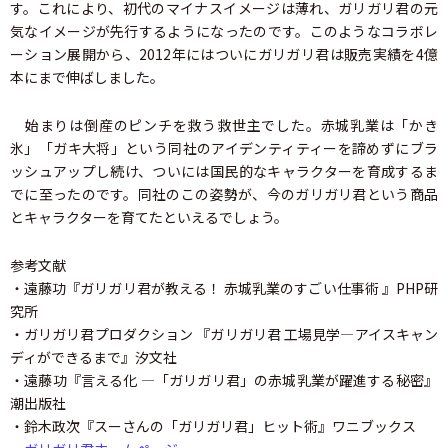
す。これにより、初代のマイナスイメージは薄れ、ガリガリ君の元
気なイメージが先行するようになったのです。このようなコラボレ
ーション展開から、2012年にはついにガリガリ君は販売実績を4億
本にまで伸ばしました。
始まりは倒産のピンチを救う救世主でした。赤城乳業は「かき
氷」「ガキ大将」という同社のアイデンティティーを諦めずにブラ
ッシュアップし続け、ついには国民的なキャラクターを育成するま
でに至ったのです。同社のこの姿勢が、今のガリガリ君という商品
とキャラクターを育てたといえるでしょう。
参考文献
・遠藤功『ガリガリ君が教える！ 赤城乳業のすごい仕事術 』PHP研
究所
・ガリガリ君プロダクション 『ガリガリ君 工場見学―アイスキャン
ディができるまで』汐文社
・遠藤功『言える化 ―「ガリガリ君」の赤城乳業が躍進する秘密』
潮出版社
・鈴木政次『スーさんの「ガリガリ君」ヒット術』ワニブックス