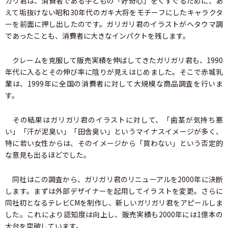
ガリ君は、消費者である子どもの「好奇心」をくすぐるために、あ
えて垢抜けない昭和30年代のガキ大将をモチーフにしたキャラクタ
ーを前面に押し出したのです。ガリガリ君のイラストがヘタウマ調
であったことも、消費者に大きなインパクトを残します。
クレームを克服して販売実績を伸ばしてきたガリガリ君も、1990
年代に入るとその伸び率に陰りが見えはじめました。そこで赤城乳
業は、1999年に全国の消費者に対して大規模な商品調査を行いま
す。
その結果はガリガリ君のイラストに対して、「歯茎が気持ち悪
い」「汗が泥臭い」「田舎臭い」というマイナスイメージが多く、
特に若い女性からは、そのイメージから「買わない」という否定的
な意見も出るほどでした。
同社はこの調査から、ガリガリ君のリニューアルを2000年に決断
します。まずは外部デザイナーを起用してイラストを変更。さらに
同社初となるテレビCMを制作し、新しいガリガリ君をアピールしま
した。これにより認知度は向上し、販売実績も2000年には1億本の
大台を突破しています。