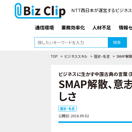
NTT西日本が運営するビジネス
通信環境
業務効率化
人材不足
情報セ
検索
TOP
>
ビジネススキル
>
歴史・名言
>
SMAP解
ビジネスに生かす中国古典の言葉（第
SMAP解散、意
しさ
歴史・名言
公開日：2016.09.02