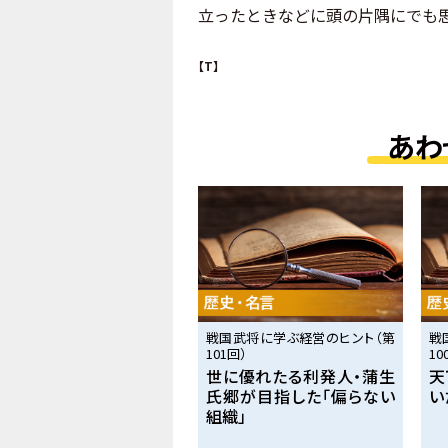
立ったときなどに頭の片隅にでも
【T】
あわ
戦国武将に学ぶ経営のヒント（第
戦
101回）
10
世に優れたる利発人・蒲生
天
氏郷が目指した「偏らない
い
組織」