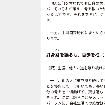
他人に何を言われても自身の信じ
バーそれぞれが考えに考え抜いた
ったはずです。それを参考にした
す。
一方、中国南宋時代にまとめられ
ります。
みち
終身
路
を譲るも、百歩を枉（
（訳）生涯、他人に道を譲り続け
一生、他の人に道を譲り続けても
とを優先して一歩引いても、長い
分の考えを一切曲げず、突き進む
き入れ、時には譲ることがメリッ
パーソンに、会社生活での処世訓