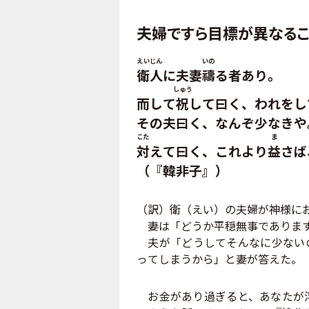
夫婦ですら目標が異なるこ
えいじん
いの
衛人
に夫妻
禱
る者あり。
しゅう
而して
祝
して曰く、われをし
その夫曰く、なんぞ少なきや
こた
ま
対
えて曰く、これより
益
さば
（『韓非子』）
（訳）衛（えい）の夫婦が神様に
妻は「どうか平穏無事であります
夫が「どうしてそんなに少ないの
ってしまうから」と妻が答えた。
お金があり過ぎると、あなたが浮