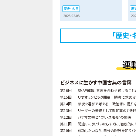
歴史・名言
歴
2025.02.05
202
「歴史・
連
ビジネスに生かす中国古典の言葉
第16回
SMAP解散、意志を合わせ続けること
第15回
リオオリンピック開幕 勝者に求め
第14回
相次ぐ選挙で考える―政治家に足り
第13回
リーダーの発信として都知事の弁明
第12回
パナマ文書と“ウリ・スモモ”の関係
第11回
間違いに気づいたらすぐに、徹底的に
第10回
成功したいなら、自分の限界を知りパ