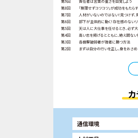
第9回
責任者は言葉の重さを自覚しよう
第8回
「無理せずコツコツ」が成功をもたら
第7回
人材がいないのではない！見つけず、
第6回
部下が主体的に動く！存在感のない
第5回
天は人に大仕事を任せるとき、必ず
第4回
高い志を掲げるとともに、絶え間ない
第3回
各個撃破――弱者が強者に勝つ方法
第2回
まずは自分の行いを正し、身をおさめ
カ
通信環境