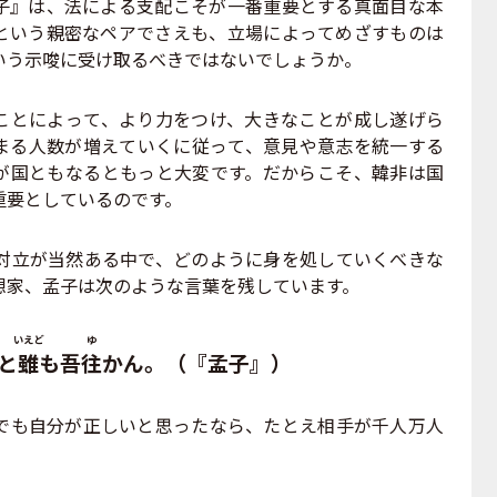
子』は、法による支配こそが一番重要とする真面目な本
という親密なペアでさえも、立場によってめざすものは
いう示唆に受け取るべきではないでしょうか。
とによって、より力をつけ、大きなことが成し遂げら
まる人数が増えていくに従って、意見や意志を統一する
が国ともなるともっと大変です。だからこそ、韓非は国
重要としているのです。
立が当然ある中で、どのように身を処していくべきな
想家、孟子は次のような言葉を残しています。
いえど
ゆ
と
雖
も吾
往
かん。（『孟子』）
でも自分が正しいと思ったなら、たとえ相手が千人万人
。