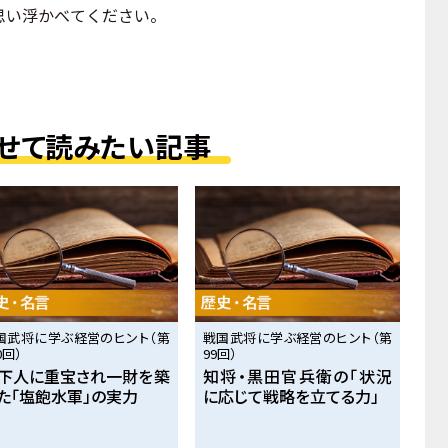
思い浮かべてください。
せて読みたい記事
国武将に学ぶ経営のヒント（第
戦国武将に学ぶ経営のヒント（第
0回）
99回）
下人に重宝され一財を築
知将・黒田官兵衛の「状況
た「塩飽水軍」の実力
に応じて戦略を立てる力」