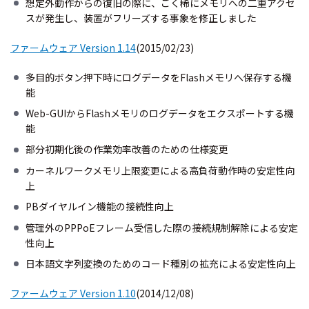
想定外動作からの復旧の際に、ごく稀にメモリへの二重アクセ
スが発生し、装置がフリーズする事象を修正しました
ファームウェア Version 1.14
(2015/02/23)
多目的ボタン押下時にログデータをFlashメモリへ保存する機
能
Web-GUIからFlashメモリのログデータをエクスポートする機
能
部分初期化後の作業効率改善のための仕様変更
カーネルワークメモリ上限変更による高負荷動作時の安定性向
上
PBダイヤルイン機能の接続性向上
管理外のPPPoEフレーム受信した際の接続規制解除による安定
性向上
日本語文字列変換のためのコード種別の拡充による安定性向上
ファームウェア Version 1.10
(2014/12/08)