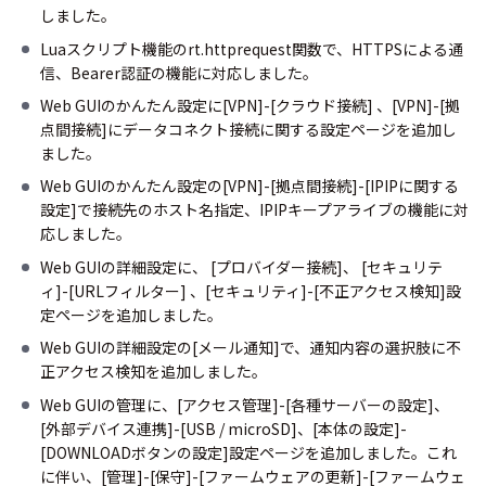
しました。
Luaスクリプト機能のrt.httprequest関数で、HTTPSによる通
信、Bearer認証の機能に対応しました。
Web GUIのかんたん設定に[VPN]-[クラウド接続] 、[VPN]-[拠
点間接続]にデータコネクト接続に関する設定ページを追加し
ました。
Web GUIのかんたん設定の[VPN]-[拠点間接続]-[IPIPに関する
設定]で接続先のホスト名指定、IPIPキープアライブの機能に対
応しました。
Web GUIの詳細設定に、 [プロバイダー接続]、 [セキュリテ
ィ]-[URLフィルター] 、[セキュリティ]-[不正アクセス検知]設
定ページを追加しました。
Web GUIの詳細設定の[メール通知]で、通知内容の選択肢に不
正アクセス検知を追加しました。
Web GUIの管理に、[アクセス管理]-[各種サーバーの設定]、
[外部デバイス連携]-[USB / microSD]、[本体の設定]-
[DOWNLOADボタンの設定]設定ページを追加しました。これ
に伴い、[管理]-[保守]-[ファームウェアの更新]-[ファームウェ