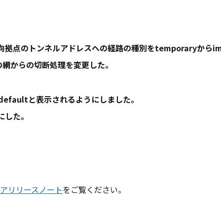
のトンネルアドレスへの経路の種別をtemporaryからimpl
Cの網からの切断処理を変更した。
合、defaultと表示されるようにしました。
にした。
アリリースノート
をご覧ください。