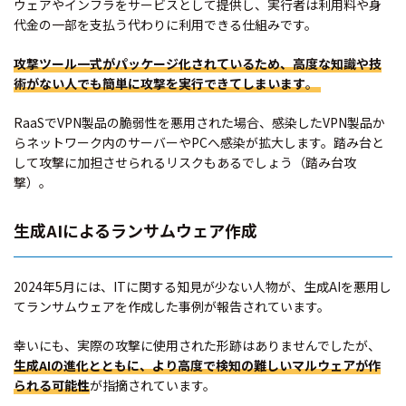
ウェアやインフラをサービスとして提供し、実行者は利用料や身
代金の一部を支払う代わりに利用できる仕組みです。
攻撃ツール一式がパッケージ化されているため、高度な知識や技
術がない人でも簡単に攻撃を実行できてしまいます
。
RaaSでVPN製品の脆弱性を悪用された場合、感染したVPN製品か
らネットワーク内のサーバーやPCへ感染が拡大します。踏み台と
して攻撃に加担させられるリスクもあるでしょう（踏み台攻
撃）。
生成AIによるランサムウェア作成
2024年5月には、ITに関する知見が少ない人物が、生成AIを悪用し
てランサムウェアを作成した事例が報告されています。
幸いにも、実際の攻撃に使用された形跡はありませんでしたが、
生成AIの進化とともに、より高度で検知の難しいマルウェアが作
られる可能性
が指摘されています。