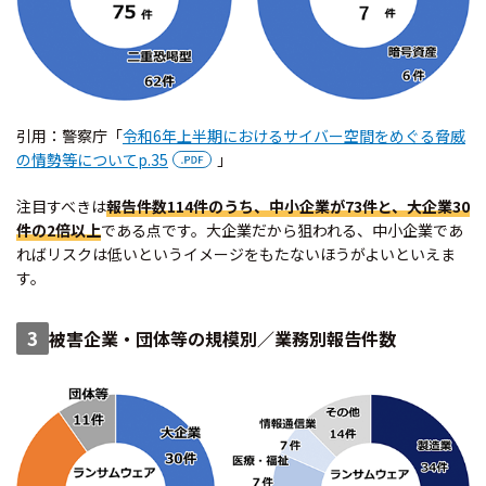
引用：警察庁「
令和6年上半期におけるサイバー空間をめぐる脅威
の情勢等についてp.35
」
注目すべきは
報告件数114件のうち、中小企業が73件と、大企業30
件の2倍以上
である点です。大企業だから狙われる、中小企業であ
ればリスクは低いというイメージをもたないほうがよいといえま
す。
3
被害企業・団体等の規模別／業務別報告件数