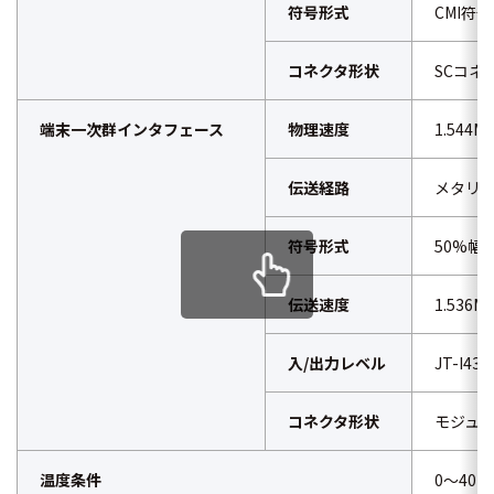
符号形式
CMI符号
コネクタ形状
SCコネクタ
端末一次群インタフェース
物理速度
1.544Mb
伝送経路
メタリッ
符号形式
50%幅 
伝送速度
1.536Mi
入/出力レベル
JT-I43
コネクタ形状
モジュラコ
温度条件
0～40℃