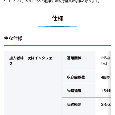
* 19インチ/JISラックへの搭載には取付金具が必要となります。
仕様
主な仕様
加入者線一次群インタフェー
適用回線
INSネッ
ス
t/s)
収容回線数
4回線
物理速度
1.544Mb
伝送経路
SM/G