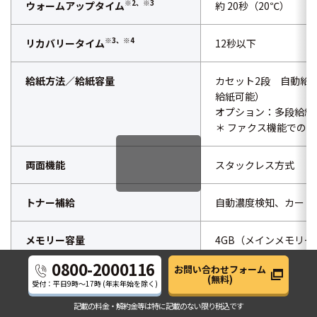
※2、※3
ウォームアップタイム
約 20秒（20℃）
※3、※4
リカバリータイム
12秒以下
給紙方法／給紙容量
カセット2段 自動給紙
給紙可能）
オプション：多段給紙装
＊ ファクス機能での
両面機能
スタックレス方式
トナー補給
自動濃度検知、カート
メモリー容量
4GB（メインメモリ
0800-2000116
お問い合わせフォーム
HDD容量
320GB以上（セキュリ
(無料)
受付：平日
9時～17時
(年末年始を除く)
記載の料金・解約金等は
特に記載のない限り税込です
電源
AC100V・15A、50/6