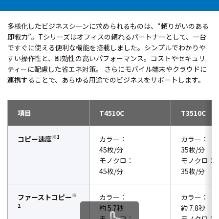
多様化したビジネスシーンに求められるものは、“頼りがいのある
即戦力”。Tシリーズはオフィスの頼れるパートナーとして、一台
ですぐに使える便利な機能を搭載しました。シンプルでわかりや
すい操作性と、即効性の高いパフォーマンス。コストやセキュリ
ティーに配慮した省エネ対策。 さらにモバイル端末やクラウドに
連携することで、あらゆる用途でのビジネスをサポートします。
項目
T4510C
T3510C
※1
コピー速度
カラー：
カラー：
45枚/分
35枚/分
モノクロ：
モノクロ：
45枚/分
35枚/分
※
ファーストコピー
カラー：
カラー：
2
約 5.7秒
約 7.8秒
モノクロ：
モノクロ：