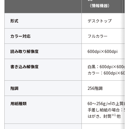
（情報機器）
形式
デスクトップ
カラー対応
フルカラー
読み取り解像度
600dpi×600dpi
書き込み解像度
白黒：600dpi×600dp
カラー：600dpi×600d
階調
256階調
用紙種類
60～256g/㎡の上質紙
手差し給紙の場合：52
※1
はがき、封筒
他