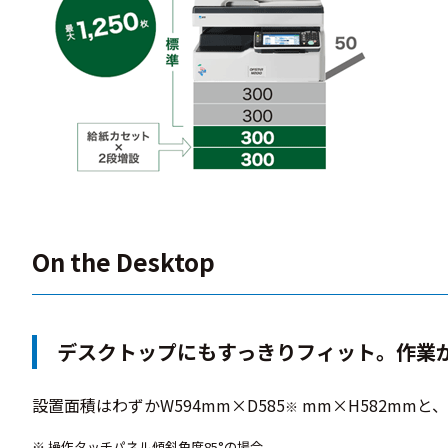
On the Desktop
デスクトップにもすっきりフィット。作業
設置面積はわずかW594mm×D585
mm×H582mm
※
※ 操作タッチパネル傾斜角度85°の場合