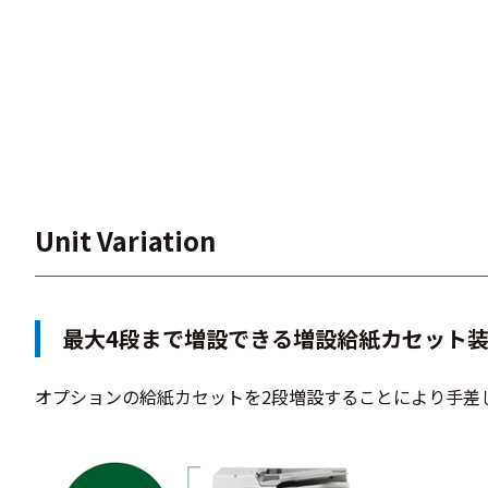
Unit Variation
最大4段まで増設できる増設給紙カセット装着
オプションの給紙カセットを2段増設することにより手差し