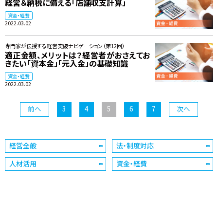
経営＆納税に備える「店舗収支計算」
資金・経費
2022.03.02
専門家が伝授する経営突破ナビゲーション（第12回）
適正金額、メリットは？経営者がおさえてお
きたい「資本金」「元入金」の基礎知識
資金・経費
2022.03.02
前へ
3
4
5
6
7
次へ
経営全般
法・制度対応
人材活用
資金・経費