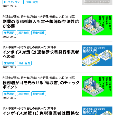
IT・テクノロジー
資金・経費
2022.09.14
税理士が語る、経営者が知るべき経理・総務のツボ（第76回）
副業の原稿料収入も電子帳簿保存法対応
が必要
業務課題
経営全般
資金・経費
2022.09.12
個人事業主・小さな会社の納税入門（第3回）
インボイス対策（2）適格請求書発行事業者
への道
業務課題
資金・経費
2022.08.17
税理士が語る、経営者が知るべき経理・総務のツボ（第75回）
税務署が目を光らせる「領収書」のチェック
ポイント
業務課題
経営全般
資金・経費
2022.08.12
個人事業主・小さな会社の納税入門（第2回）
インボイス対策（1）免税事業者は関係な