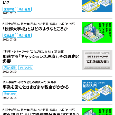
い？
業務課題
資金・経費
2022.07.13
税理士が語る、経営者が知るべき経理・総務のツボ（第74回）
「税務大学校」とはどのようなところか
経営全般
資金・経費
2022.07.08
IT時事ネタキーワード「これが気になる！」（第98回）
加速する「キャッシュレス決済」。その理由と
影響
資金・経費
デジタル化
2022.06.30
個人事業主・小さな会社の納税入門（第1回）
事業を営むとさまざまな税金がかかる
資金・経費
2022.06.15
税理士が語る、経営者が知るべき経理・総務のツボ（第73回）
海外取引において税務署が重要視する3つ