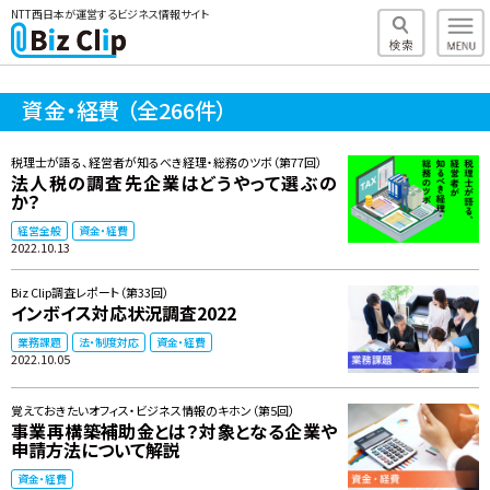
NTT西日本が運営するビジネス情報サイト
資金・経費
（全266件）
税理士が語る、経営者が知るべき経理・総務のツボ（第77回）
法人税の調査先企業はどうやって選ぶの
か？
経営全般
資金・経費
2022.10.13
Biz Clip調査レポート（第33回）
インボイス対応状況調査2022
業務課題
法・制度対応
資金・経費
2022.10.05
覚えておきたいオフィス・ビジネス情報のキホン（第5回）
事業再構築補助金とは？対象となる企業や
申請方法について解説
資金・経費