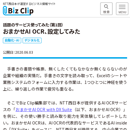
NTT西日本が運営するビジネス情報サイト
話題のサービス使ってみた（第1回）
おまかせAI OCR、設定してみた
自動化・AI
デジタル化
公開日：2020.06.03
手書きの書類や帳票、無くしたくてもなかなか無くならないのが
企業や組織の実情だ。手書きの文字を読み取って、Excelのシートや
業務システムのフォームに入力する作業は、1つひとつに神経を使う
上に、繰り返しの作業で疲労も重なる。
そこでBiz Clip編集部では、NTT西日本が提供するAI OCRサービ
スの「
おまかせAI OCR with DX Suite
（以下、おまかせAI OCR）」
を例に、その使い勝手と読み取り能力を実体験してレポートした
い。おまかせAI OCRは、AI OCRの代表的なサービスであるAI inside
の「DX Suite」をベースに、NTT西日本が提供する、中小企業での