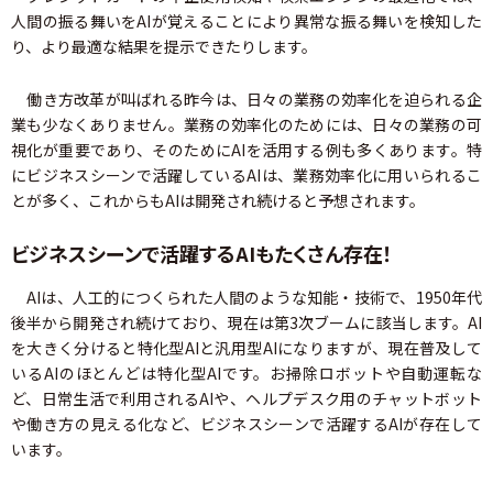
人間の振る舞いをAIが覚えることにより異常な振る舞いを検知した
り、より最適な結果を提示できたりします。
働き方改革が叫ばれる昨今は、日々の業務の効率化を迫られる企
業も少なくありません。業務の効率化のためには、日々の業務の可
視化が重要であり、そのためにAIを活用する例も多くあります。特
にビジネスシーンで活躍しているAIは、業務効率化に用いられるこ
とが多く、これからもAIは開発され続けると予想されます。
ビジネスシーンで活躍するAIもたくさん存在！
AIは、人工的につくられた人間のような知能・技術で、1950年代
後半から開発され続けており、現在は第3次ブームに該当します。AI
を大きく分けると特化型AIと汎用型AIになりますが、現在普及して
いるAIのほとんどは特化型AIです。お掃除ロボットや自動運転な
ど、日常生活で利用されるAIや、ヘルプデスク用のチャットボット
や働き方の見える化など、ビジネスシーンで活躍するAIが存在して
います。