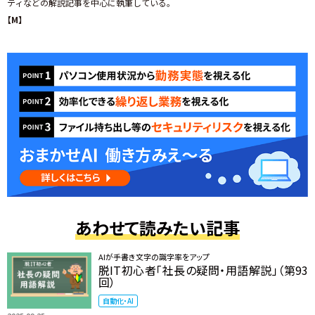
ティなどの解説記事を中心に執筆している。
【M】
あわせて読みたい記事
AIが手書き文字の識字率をアップ
脱IT初心者「社長の疑問・用語解説」（第93
回）
自動化・AI