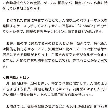
の自動運転や人との会話、ゲームの相手など、特定の1つの作業に特
化しているAIとなります。
限定された作業に特化することで、人間以上のパフォーマンスを
発揮するケースも珍しくありません。囲碁AIの「AlphaGo」が分か
りやすい例で、囲碁の世界チャンピオンに勝てるほどの能力です。
現在、世の中に普及するAIのほとんどが特化型AIです。特化型AI
は機能を特化させることで、汎用型AIと比べてデータ収集や構築が
容易にできる特徴があります。手書きの文字をデジタルデータ化す
るなど、人間の作業を効率化する目的で利用されることが多いAIで
す。
＜汎用型AIとは＞
汎用型AIは特化型AIと違い、特定の作業に限定せず、人間のよう
にさまざまな作業・課題を解決するAIです。汎用型AIはより人間に
近い知能・思考を持ち、あらゆる汎用的な作業を行います。
現時点では、構築難易度の高さなどから汎用型AIは実用化される