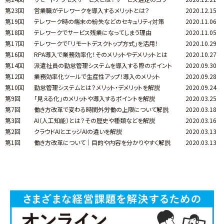
第23回
営業職がテレワークを導入するメリットとは？
2020.12.15
第19回
テレワーク時の端末の紛失などのセキュリティ対策
2020.11.06
第18回
テレワークでサービス残業になってしまう理由
2020.11.05
第17回
テレワークで「リモートデスクトップ方式」を活用！
2020.10.29
第16回
RPA導入で業務効率化！そのメリットやデメリットとは
2020.10.27
第14回
派遣社員の勤怠管理システムを導入する際のポイント
2020.09.30
第12回
業務効率化ツールで生産性アップ！導入のメリット
2020.09.28
第10回
勤怠管理システムとは？メリット・デメリットを解説
2020.09.24
第9回
「見える化」のメリットや導入するポイントを解説
2020.03.25
第7回
働き方改革で変わる時間外労働の上限について解説
2020.03.18
第3回
AI（人工知能）とは？その歴史や種類などを解説
2020.03.16
第2回
クラウドAIとエッジAIの違いを解説
2020.03.13
第1回
働き方改革について｜目的や内容を分かりやすく解説
2020.03.13