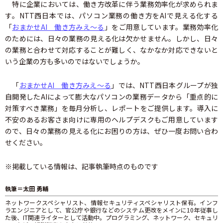
特に企業においては、働き方改革に伴う業務効率化が求められま
す。NTT西日本では、パソコン業務の働き方をAIで見える化する
「
おまかせAI 働き方みえ～る
」をご用意しています。業務効率化
のためには、日々の業務の見える化は欠かせません。しかし、日々
の業務と合わせて対応することが難しく、なかなか対応できないと
いう企業の方も多いのではないでしょうか。
「
おまかせAI 働き方みえ～る
」では、NTT西日本グループが独
自開発したAIによって膨大なパソコンの業務データから「重点的に
対策すべき業務」を毎月分析し、レポートをご提供します。導入に
不安のあるお客さま向けに専用のヘルプデスクもご用意しています
ので、日々の業務の見える化にお困りの方は、ぜひ一度お問い合わ
せください。
※掲載している情報は、記事執筆時点のものです
執筆＝太田 勇輔
ネットワークスペシャリスト、情報セキュリティスペシャリスト保有。インフ
ラエンジニアとして、官公庁や銀行などのシステム更改をメインに10年従事し
た後、IT関連ライターとして活動中。プログラミング、ネットワーク、セキュリ