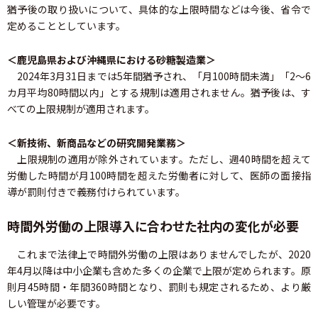
猶予後の取り扱いについて、具体的な上限時間などは今後、省令で
定めることとしています。
＜鹿児島県および沖縄県における砂糖製造業＞
2024年3月31日までは5年間猶予され、「月100時間未満」「2～6
カ月平均80時間以内」とする規制は適用されません。猶予後は、す
べての上限規制が適用されます。
＜新技術、新商品などの研究開発業務＞
上限規制の適用が除外されています。ただし、週40時間を超えて
労働した時間が月100時間を超えた労働者に対して、医師の面接指
導が罰則付きで義務付けられています。
時間外労働の上限導入に合わせた社内の変化が必要
これまで法律上で時間外労働の上限はありませんでしたが、2020
年4月以降は中小企業も含めた多くの企業で上限が定められます。原
則月45時間・年間360時間となり、罰則も規定されるため、より厳
しい管理が必要です。