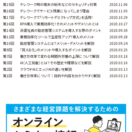
第19回
テレワーク時の端末の紛失などのセキュリティ対策
2020.11.06
第18回
テレワークでサービス残業になってしまう理由
2020.11.05
第17回
テレワークで「リモートデスクトップ方式」を活用！
2020.10.29
第16回
RPA導入で業務効率化！そのメリットやデメリットとは
2020.10.27
第14回
派遣社員の勤怠管理システムを導入する際のポイント
2020.09.30
第12回
業務効率化ツールで生産性アップ！導入のメリット
2020.09.28
第10回
勤怠管理システムとは？メリット・デメリットを解説
2020.09.24
第9回
「見える化」のメリットや導入するポイントを解説
2020.03.25
第7回
働き方改革で変わる時間外労働の上限について解説
2020.03.18
第3回
AI（人工知能）とは？その歴史や種類などを解説
2020.03.16
第2回
クラウドAIとエッジAIの違いを解説
2020.03.13
第1回
働き方改革について｜目的や内容を分かりやすく解説
2020.03.13