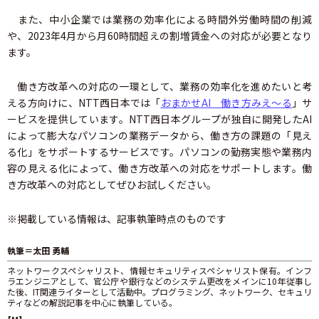
また、中小企業では業務の効率化による時間外労働時間の削減
や、2023年4月から月60時間超えの割増賃金への対応が必要となり
ます。
働き方改革への対応の一環として、業務の効率化を進めたいと考
える方向けに、NTT西日本では「
おまかせAI 働き方みえ〜る
」サ
ービスを提供しています。NTT西日本グループが独自に開発したAI
によって膨大なパソコンの業務データから、働き方の課題の「見え
る化」をサポートするサービスです。パソコンの勤務実態や業務内
容の見える化によって、働き方改革への対応をサポートします。働
き方改革への対応としてぜひお試しください。
※掲載している情報は、記事執筆時点のものです
執筆＝太田 勇輔
ネットワークスペシャリスト、情報セキュリティスペシャリスト保有。インフ
ラエンジニアとして、官公庁や銀行などのシステム更改をメインに10年従事し
た後、IT関連ライターとして活動中。プログラミング、ネットワーク、セキュリ
ティなどの解説記事を中心に執筆している。