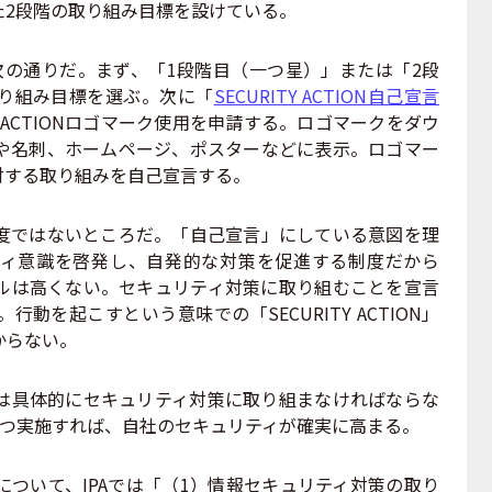
た2段階の取り組み目標を設けている。
め方は次の通りだ。まず、「1段階目（一つ星）」または「2段
り組み目標を選ぶ。次に「
SECURITY ACTION自己宣言
ITY ACTIONロゴマーク使用を申請する。ロゴマークをダウ
や名刺、ホームページ、ポスターなどに表示。ロゴマー
対する取り組みを自己宣言する。
ではないところだ。「自己宣言」にしている意図を理
ィ意識を啓発し、自発的な対策を促進する制度だから
ルは高くない。セキュリティ対策に取り組むことを宣言
動を起こすという意味での「SECURITY ACTION」
からない。
具体的にセキュリティ対策に取り組まなければならな
ずつ実施すれば、自社のセキュリティが確実に高まる。
ついて、IPAでは「（1）情報セキュリティ対策の取り