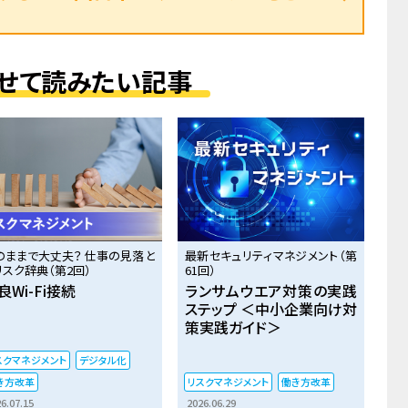
せて読みたい記事
のままで大丈夫？ 仕事の見落と
最新セキュリティマネジメント（第
リスク辞典（第2回）
61回）
良Wi-Fi接続
ランサムウエア対策の実践
ステップ ＜中小企業向け対
策実践ガイド＞
スクマネジメント
デジタル化
き方改革
リスクマネジメント
働き方改革
6.07.15
2026.06.29