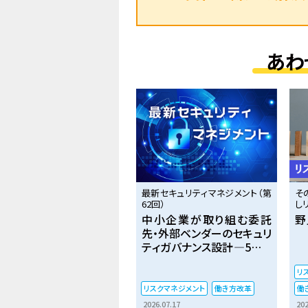
あわ
最新セキュリティマネジメント（第
そ
62回）
し
中小企業が取り組む委託
野
先・外部ベンダーのセキュリ
ティガバナンス設計―5つの
実践ポイント
リ
リスクマネジメント
働き方改革
働
2026.07.17
202