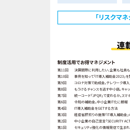
「リスクマネ
連
制度活用でお得マネジメント
第11回
決算間際に利用したい、企業も社員も
第10回
事例を知って「IT導入補助金2023」
第9回
コロナ対策で助成金。テレワーク導入
第8回
もうけるチャンスを逃す中小店。キャ
第7回
統一コード「JPQR」で変わるか。ス
第6回
令和の補助金。中小企業IT化に朗報
第4回
IT導入補助金をGETする方法
第3回
経産省肝煎りの施策「IT導入補助金」
第2回
中小企業の自己宣言「SECURITY ACT
第1回
セキュリティ強化の情報発信で生ま