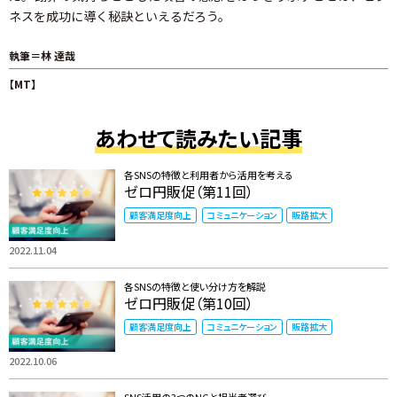
ネスを成功に導く秘訣といえるだろう。
執筆＝林 達哉
【MT】
あわせて読みたい記事
各SNSの特徴と利用者から活用を考える
ゼロ円販促（第11回）
顧客満足度向上
コミュニケーション
販路拡大
2022.11.04
各SNSの特徴と使い分け方を解説
ゼロ円販促（第10回）
顧客満足度向上
コミュニケーション
販路拡大
2022.10.06
SNS活用の3つのNGと担当者選び