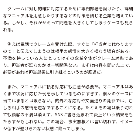
クレームに対し的確に対応するために専門部署を設けたり、詳細
なマニュアルを用意したりするなどの対策を講じる企業も増えてい
る。しかし、それがかえって問題を大きくしてしまうケースも見ら
れる。
例えば電話でクレームを受けた際、すぐに「担当者に代わります
ので」と伝えてしまうのは相手の感情を大きく損なう場合がある。
不満を持っている人にとってはその企業全体がクレーム対象であ
り、担当者が誰なのかは一切関係ない。まずは内容を聞いた上で、
必要があれば担当部署に引き継ぐというのが筋道だ。
また、マニュアルに頼る対応にも注意が必要だ。マニュアルはあ
くまで状況に応じた例を示しているものにすぎず、個々のケースに
当てはまるとは限らない。的外れな応対や文面通りの謝罪では、む
しろ相手の感情を逆なですることになる。たとえその場は乗り切れ
ても顧客の不満は消えず、SNSに書き込まれて炎上という結果をも
たらすかもしれない。この場合、事実無根とは言い切れず、イメー
ジ低下が避けられない状態に陥ってしまう。