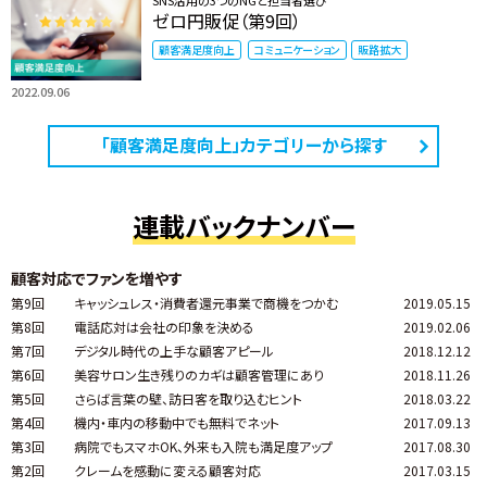
ゼロ円販促（第9回）
顧客満足度向上
コミュニケーション
販路拡大
2022.09.06
「顧客満足度向上」カテゴリーから探す
連載バックナンバー
顧客対応でファンを増やす
第9回
キャッシュレス・消費者還元事業で商機をつかむ
2019.05.15
第8回
電話応対は会社の印象を決める
2019.02.06
第7回
デジタル時代の上手な顧客アピール
2018.12.12
第6回
美容サロン生き残りのカギは顧客管理にあり
2018.11.26
第5回
さらば言葉の壁、訪日客を取り込むヒント
2018.03.22
第4回
機内・車内の移動中でも無料でネット
2017.09.13
第3回
病院でもスマホOK、外来も入院も満足度アップ
2017.08.30
第2回
クレームを感動に変える顧客対応
2017.03.15