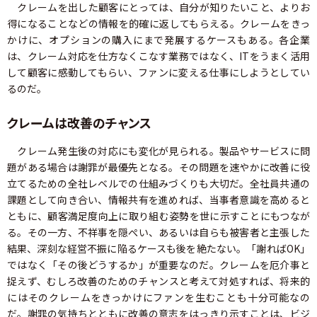
クレームを出した顧客にとっては、自分が知りたいこと、よりお
得になることなどの情報を的確に返してもらえる。クレームをきっ
かけに、オプションの購入にまで発展するケースもある。各企業
は、クレーム対応を仕方なくこなす業務ではなく、ITをうまく活用
して顧客に感動してもらい、ファンに変える仕事にしようとしてい
るのだ。
クレームは改善のチャンス
クレーム発生後の対応にも変化が見られる。製品やサービスに問
題がある場合は謝罪が最優先となる。その問題を速やかに改善に役
立てるための全社レベルでの仕組みづくりも大切だ。全社員共通の
課題として向き合い、情報共有を進めれば、当事者意識を高めると
ともに、顧客満足度向上に取り組む姿勢を世に示すことにもつなが
る。その一方、不祥事を隠ぺい、あるいは自らも被害者と主張した
結果、深刻な経営不振に陥るケースも後を絶たない。「謝ればOK」
ではなく「その後どうするか」が重要なのだ。クレームを厄介事と
捉えず、むしろ改善のためのチャンスと考えて対処すれば、将来的
にはそのクレームをきっかけにファンを生むことも十分可能なの
だ。謝罪の気持ちとともに改善の意志をはっきり示すことは、ビジ