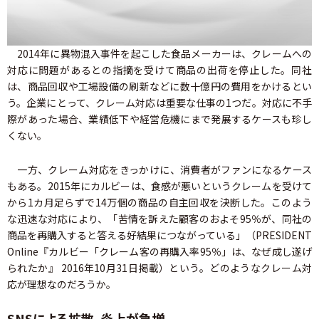
2014年に異物混入事件を起こした食品メーカーは、クレームへの
対応に問題があるとの指摘を受けて商品の出荷を停止した。同社
は、商品回収や工場設備の刷新などに数十億円の費用をかけるとい
う。企業にとって、クレーム対応は重要な仕事の1つだ。対応に不手
際があった場合、業績低下や経営危機にまで発展するケースも珍し
くない。
一方、クレーム対応をきっかけに、消費者がファンになるケース
もある。2015年にカルビーは、食感が悪いというクレームを受けて
から1カ月足らずで14万個の商品の自主回収を決断した。このよう
な迅速な対応により、「苦情を訴えた顧客のおよそ95％が、同社の
商品を再購入すると答える好結果につながっている」（PRESIDENT
Online『カルビー「クレーム客の再購入率95％」は、なぜ成し遂げ
られたか』 2016年10月31日掲載）という。どのようなクレーム対
応が理想なのだろうか。
SNSによる拡散、炎上が急増