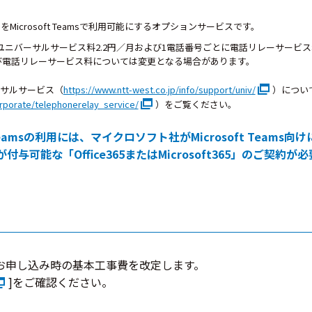
icrosoft Teamsで利用可能にするオプションサービスです。
ニバーサルサービス料2.2円／月および1電話番号ごとに電話リレーサービス料1
び電話リレーサービス料については変更となる場合があります。
サルサービス（
https://www.ntt-west.co.jp/info/support/univ/
）につい
orporate/telephonerelay_service/
）をご覧ください。
t Teamsの利用には、マイクロソフト社がMicrosoft Team
らが付与可能な「Office365またはMicrosoft365」のご契約が
らお申し込み時の基本工事費を改定します。
]をご確認ください。