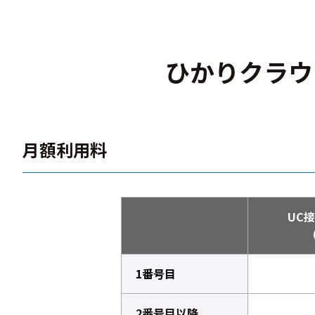
ひかりクラウド電
月額利用料
UC
1番号目
2番号目以降