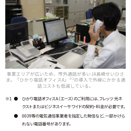
事業エリアが広いため、市外通話が多いJA長崎せいひさ
※1
ま。「ひかり電話オフィスA」
の導入で外線にかかる通
話コストも低減している。
※1
●
ひかり電話オフィスA（エース）のご利用には、フレッツ 光ネ
クストまたはビジネスイーサ ワイドの契約・料金が必要です。
●
0039等の電気通信事業者を指定した発信など、一部かけら
れない電話番号があります。