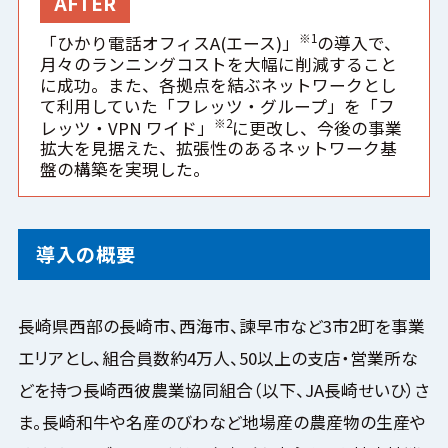
AFTER
※1
「ひかり電話オフィスA(エース)」
の導入で、
月々のランニングコストを大幅に削減すること
に成功。また、各拠点を結ぶネットワークとし
て利用していた「フレッツ・グループ」を「フ
※2
レッツ・VPN ワイド」
に更改し、今後の事業
拡大を見据えた、拡張性のあるネットワーク基
盤の構築を実現した。
導入の概要
長崎県西部の長崎市、西海市、諫早市など3市2町を事業
エリアとし、組合員数約4万人、50以上の支店・営業所な
どを持つ長崎西彼農業協同組合（以下、JA長崎せいひ）さ
ま。長崎和牛や名産のびわなど地場産の農産物の生産や