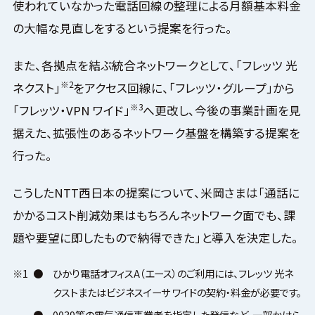
使われていなかった電話回線の整理による月額基本料金
の大幅な見直しをするという提案を行った。
また、各拠点を結ぶ統合ネットワークとして、「フレッツ 光
※2
ネクスト」
をアクセス回線に、「フレッツ・グループ」から
※3
「フレッツ・VPN ワイド」
へ更改し、今後の事業計画を見
据えた、拡張性のあるネットワーク基盤を構築する提案を
行った。
こうしたNTT西日本の提案について、米岡さまは「通話に
かかるコスト削減効果はもちろんネットワーク面でも、課
題や要望に即したもので納得できた」と導入を決定した。
※1
●
ひかり電話オフィスA（エース）のご利用には、フレッツ 光ネ
クストまたはビジネスイーサ ワイドの契約・料金が必要です。
●
0039等の電気通信事業者を指定した発信など、一部かけら