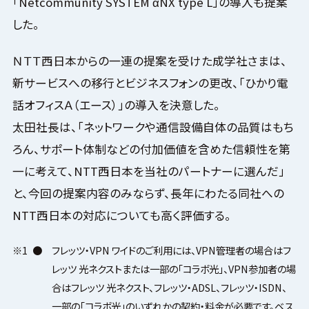
「Netcommunity SYSTEM αNX type L」の導入も提案
した。
ＮＴＴ西日本からの一連の提案を受けた成学社さまは、
新サービスへの移行とビジネスフォンの更改、「ひかり電
話オフィスＡ（エース）」の導入を決意した。
太田社長は、「ネットワークや通信設備自体の品質はもち
ろん、サポート体制などの付加価値を含めた信頼性を第
一に考えて、NTT西日本を当社のパートナーに選んだ」
と、今回の提案内容のみならず、長年にわたる同社への
NTT西日本の対応についても高く評価する。
※1
●
フレッツ・VPN ワイドのご利用には、VPN管理者の場合はフ
レッツ 光ネクストまたは一部の「コラボ光」、VPN参加者の場
合はフレッツ 光ネクスト、フレッツ・ADSL、フレッツ・ISDN、
一部の「コラボ光」のいずれかの契約・料金が必要です。ベス