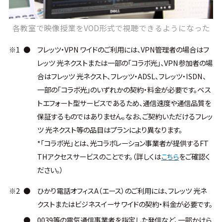
各教室で映像授業をVOD形式で視聴できるようになった
※1
●
フレッツ・VPN ワイドのご利用には、VPN管理者の場合はフ
レッツ 光ネクストまたは一部の「コラボ光」、VPN参加者の場
合はフレッツ 光ネクスト、フレッツ・ADSL、フレッツ・ISDN、
一部の「コラボ光」のいずれかの契約・料金が必要です。ベス
トエフォート型サービスであるため、通信速度や通信品質を
保証するものではありません。なお、ご契約いただけるフレッ
ツ 光ネクスト等の品目はプランにより異なります。
*「コラボ光」とは、光コラボレーション事業者が提供するFT
THアクセスサービスのことです。（詳しくは
こちら
をご確認く
ださい。）
※2
●
ひかり電話オフィスA（エース）のご利用には、フレッツ 光ネ
クストまたはビジネスイーサ ワイドの契約・料金が必要です。
●
0039等の電気通信事業者を指定した発信など、一部かけら