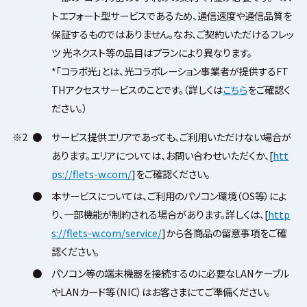
トエフォート型サービスであるため、通信速度や通信品質を
保証するものではありません。なお、ご契約いただけるフレッ
ツ 光ネクスト等の品目はプランにより異なります。
*「コラボ光」とは、光コラボレーション事業者が提供するFT
THアクセスサービスのことです。（詳しくは
こちら
をご確認く
ださい。）
※2
●
サービス提供エリアであっても、ご利用いただけない場合が
あります。エリアについては、お問い合わせいただくか、[
htt
ps://flets-w.com/
]をご確認ください。
●
本サービスについては、ご利用のパソコン環境（OS等）によ
り、一部機能が制約される場合があります。詳しくは、[
http
s://flets-w.com/service/
]から各商品の留意事項をご確
認ください。
●
パソコン等の端末機器を接続するのに必要なLANケーブル
やLANカード等（NIC）はお客さまにてご準備ください。