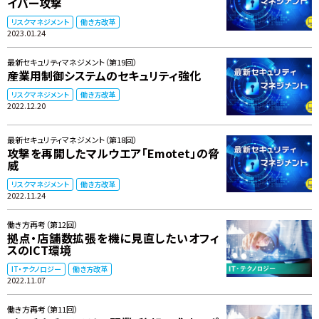
イバー攻撃
リスクマネジメント
働き方改革
2023.01.24
最新セキュリティマネジメント（第19回）
産業用制御システムのセキュリティ強化
リスクマネジメント
働き方改革
2022.12.20
最新セキュリティマネジメント（第18回）
攻撃を再開したマルウエア「Emotet」の脅
威
リスクマネジメント
働き方改革
2022.11.24
働き方再考（第12回）
拠点・店舗数拡張を機に見直したいオフィ
スのICT環境
IT・テクノロジー
働き方改革
2022.11.07
働き方再考（第11回）