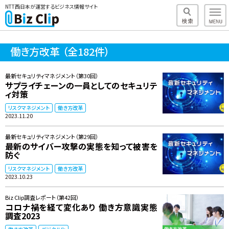
NTT西日本が運営するビジネス情報サイト
働き方改革
（全182件）
最新セキュリティマネジメント（第30回）
サプライチェーンの一員としてのセキュリテ
ィ対策
リスクマネジメント
働き方改革
2023.11.20
最新セキュリティマネジメント（第29回）
最新のサイバー攻撃の実態を知って被害を
防ぐ
リスクマネジメント
働き方改革
2023.10.23
Biz Clip調査レポート（第42回）
コロナ禍を経て変化あり 働き方意識実態
調査2023