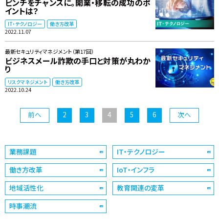
ピンチをチャンスに。開業・移転の成功のポ
イントは？
IT・テクノロジー
働き方改革
2022.11.07
最新セキュリティマネジメント（第17回）
ビジネスメール詐欺の手口と対策が丸わか
り
リスクマネジメント
働き方改革
2022.10.24
前へ
2
3
4
5
6
次へ
業務課題
IT・テクノロジー
働き方改革
IoT・インフラ
地域活性化
教育関連の変革
時事潮流