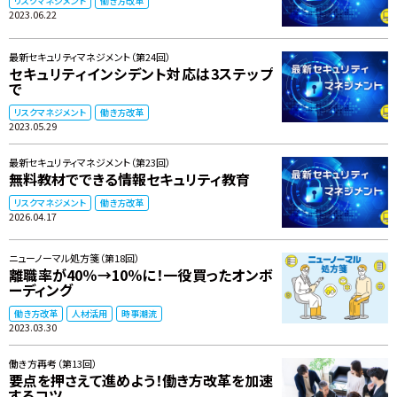
リスクマネジメント
働き方改革
2023.06.22
最新セキュリティマネジメント（第24回）
セキュリティインシデント対応は3ステップ
で
リスクマネジメント
働き方改革
2023.05.29
最新セキュリティマネジメント（第23回）
無料教材でできる情報セキュリティ教育
リスクマネジメント
働き方改革
2026.04.17
ニューノーマル処方箋（第18回）
離職率が40％→10％に！一役買ったオンボ
ーディング
働き方改革
人材活用
時事潮流
2023.03.30
働き方再考（第13回）
要点を押さえて進めよう！働き方改革を加速
するコツ