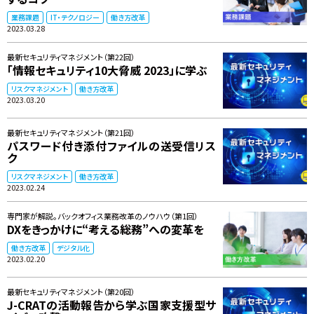
業務課題
IT・テクノロジー
働き方改革
2023.03.28
最新セキュリティマネジメント（第22回）
「情報セキュリティ10大脅威 2023」に学ぶ
リスクマネジメント
働き方改革
2023.03.20
最新セキュリティマネジメント（第21回）
パスワード付き添付ファイルの送受信リス
ク
リスクマネジメント
働き方改革
2023.02.24
専門家が解説。バックオフィス業務改革のノウハウ（第1回）
DXをきっかけに“考える総務”への変革を
働き方改革
デジタル化
2023.02.20
最新セキュリティマネジメント（第20回）
J-CRATの活動報告から学ぶ国家支援型サ