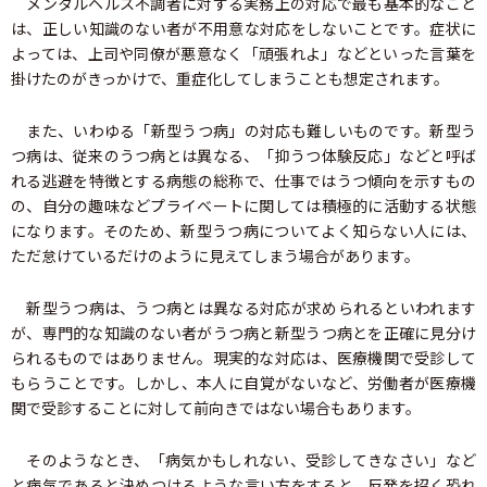
メンタルヘルス不調者に対する実務上の対応で最も基本的なこと
は、正しい知識のない者が不用意な対応をしないことです。症状に
よっては、上司や同僚が悪意なく「頑張れよ」などといった言葉を
掛けたのがきっかけで、重症化してしまうことも想定されます。
また、いわゆる「新型うつ病」の対応も難しいものです。新型う
つ病は、従来のうつ病とは異なる、「抑うつ体験反応」などと呼ば
れる逃避を特徴とする病態の総称で、仕事ではうつ傾向を示すもの
の、自分の趣味などプライベートに関しては積極的に活動する状態
になります。そのため、新型うつ病についてよく知らない人には、
ただ怠けているだけのように見えてしまう場合があります。
新型うつ病は、うつ病とは異なる対応が求められるといわれます
が、専門的な知識のない者がうつ病と新型うつ病とを正確に見分け
られるものではありません。現実的な対応は、医療機関で受診して
もらうことです。しかし、本人に自覚がないなど、労働者が医療機
関で受診することに対して前向きではない場合もあります。
そのようなとき、「病気かもしれない、受診してきなさい」など
と病気であると決めつけるような言い方をすると、反発を招く恐れ