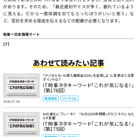
があります。そのため、「最近遅刻やミスが多く、疲れているよう
に見える。だから一度体調を診てもらったほうがいいと思う」な
ど、受診を求める理由を伝えるなどの配慮が必要となります。
執筆＝日本情報マート
【T】
あわせて読みたい記事
「デジタル化・AI導入補助金2026」を活用しよう。変更点と注意
ポイントは？
IT時事ネタキーワード「これが気になる！」
（第176回）
時事潮流
デジタル化
2026.07.08
AIの進化にブレーキ!? 「AIの2026年問題」がビジネスにもた
らす影響
IT時事ネタキーワード「これが気になる！」
（第175回）
時事潮流
デジタル化