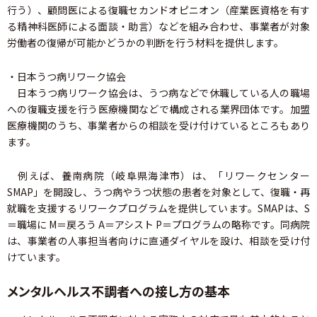
行う）、顧問医による復職セカンドオピニオン（産業医資格を有す
る精神科医師による面談・助言）などを組み合わせ、事業者が対象
労働者の復帰が可能かどうかの判断を行う材料を提供します。
・日本うつ病リワーク協会
日本うつ病リワーク協会は、うつ病などで休職している人の職場
への復職支援を行う医療機関などで構成される業界団体です。加盟
医療機関のうち、事業者からの相談を受け付けているところもあり
ます。
例えば、養南病院（岐阜県海津市）は、「リワークセンター
SMAP」を開設し、うつ病やうつ状態の患者を対象として、復職・再
就職を支援するリワークプログラムを提供しています。SMAPは、S
＝職場に M＝戻ろう A＝アシスト P＝プログラムの略称です。同病院
は、事業者の人事担当者向けに直通ダイヤルを設け、相談を受け付
けています。
メンタルヘルス不調者への接し方の基本