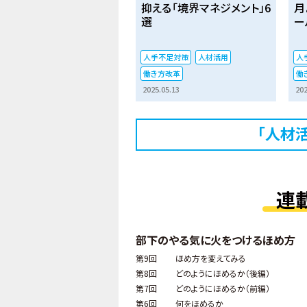
抑える「境界マネジメント」6
月
選
ー
人手不足対策
人材活用
人
働き方改革
働
2025.05.13
202
「人材
連
部下のやる気に火をつけるほめ方
第9回
ほめ方を変えてみる
第8回
どのようにほめるか（後編）
第7回
どのようにほめるか（前編）
第6回
何をほめるか