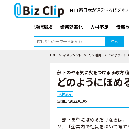
NTT西日本が運営するビジネス
通信環境
業務効率化
人材不足
情報セ
検索
TOP
>
マネジメント
>
人材活用
>
どのようにほ
部下のやる気に火をつけるほめ方（第
どのようにほめる
人材活用
公開日：2022.01.05
部下を単にほめるだけならば、「
が、「企業内で社員をほめて育て