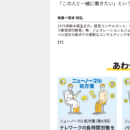
「この人と一緒に働きたい」とい
執筆＝坂本 和弘
1975年栃木県生まれ。経営コンサルタント
り教育世代教育」等、ジェネレーション＆ジ
ベル双方の視点での柔軟なコンサルティング
【T】
あわ
ニューノーマル処方箋（第67回）
ニ
テレワークの長時間労働を
パ