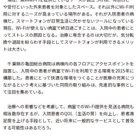
や受付といった外来患者を対象としたスペース。それ以外にWi-Fi利
用に対するニーズが高まっている場所がある。それが入院患者の病
棟だ。スマートフォンが日常生活に欠かせないツールになっている
現在、Wi-Fiが使えない病室で終日過ごすことは、入院中の患者にと
ってストレスの原因となる。治療に専念するのは大切だが、気分転
換や退屈を紛らわす手段としてスマートフォンが利用できるメリッ
トは大きい。
千葉県の亀田総合病院は病棟内の各フロアにアクセスポイントを
設置し、入院中の患者が病室でWi-Fiを利用できる環境を2015年に
構築した。患者にとって快適な環境をつくることが医療の充実につ
ながるという考えに基づいた同院の取り組みは、先進的な事例とし
て注目を集めている。
治療への影響などを考慮して、病室でのWi-Fi提供を見送る病院も
相当数存在するが、入院患者のQOL（生活の質）を向上し、患者満
足度を上げる手段として、近い将来に一般的なサービスとして普及
する可能性はあるだろう。