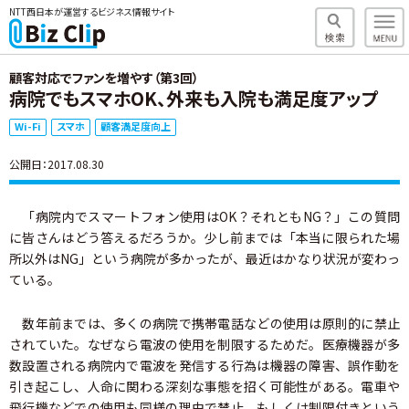
NTT西日本が運営するビジネス情報サイト
顧客対応でファンを増やす（第3回）
病院でもスマホOK、外来も入院も満足度アップ
Wi-Fi
スマホ
顧客満足度向上
公開日：2017.08.30
「病院内でスマートフォン使用はOK？それともNG？」この質問
に皆さんはどう答えるだろうか。少し前までは「本当に限られた場
所以外はNG」という病院が多かったが、最近はかなり状況が変わっ
ている。
数年前までは、多くの病院で携帯電話などの使用は原則的に禁止
されていた。なぜなら電波の使用を制限するためだ。医療機器が多
数設置される病院内で電波を発信する行為は機器の障害、誤作動を
引き起こし、人命に関わる深刻な事態を招く可能性がある。電車や
飛行機などでの使用も同様の理由で禁止、もしくは制限付きという