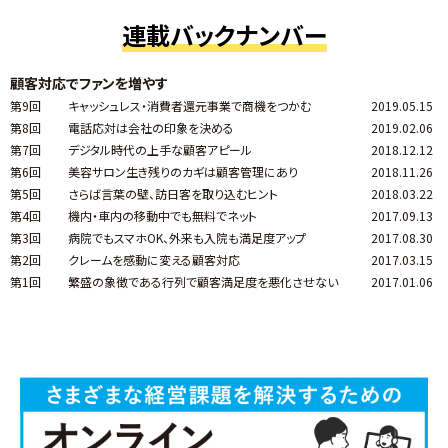
連載バックナンバー
顧客対応でファンを増やす
第9回
キャッシュレス・消費者還元事業で商機をつかむ
2019.05.15
第8回
電話応対は会社の印象を決める
2019.02.06
第7回
デジタル時代の上手な顧客アピール
2018.12.12
第6回
美容サロン生き残りのカギは顧客管理にあり
2018.11.26
第5回
さらば言葉の壁、訪日客を取り込むヒント
2018.03.22
第4回
機内・車内の移動中でも無料でネット
2017.09.13
第3回
病院でもスマホOK、外来も入院も満足度アップ
2017.08.30
第2回
クレームを感動に変える顧客対応
2017.03.15
第1回
繁盛の象徴である行列で顧客満足度を悪化させない
2017.01.06