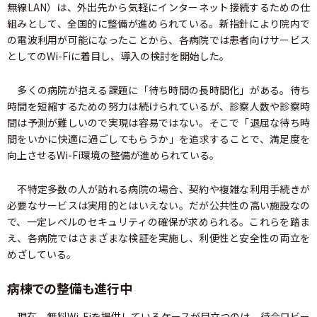
無線LAN）は、外出先から気軽にインターネット接続するための仕
組みとして、全国的に整備が進められている。新指針により院内で
の電波利用が可能になったことから、各病院では患者向けサービス
としてのWi-Fiに着目し、導入の検討を開始した。
多くの病院が抱える課題に「待ち時間の長時間化」がある。待ち
時間を短縮するための努力は続けられているが、診察人数や診察時
間は予測が難しいので実現は容易ではない。そこで「退屈な待ち時
間をいかに快適に過ごしてもらうか」を追求することで、満足度を
向上させるWi-Fi環境の整備が進められている。
不特定多数の人が訪れる病院の場合、契約や複雑な利用手続きが
必要なサービスは実用的とはいえない。だが公共性の高い施設なの
で、一定レベルのセキュリティの確保が求められる。これらを踏ま
え、各病院ではさまざまな検証を実施し、利便性と安全性の両立を
めざしている。
病棟での整備も進行中
現在、無料Wi-Fiを提供しているケースが目立つのは、待合ロビー