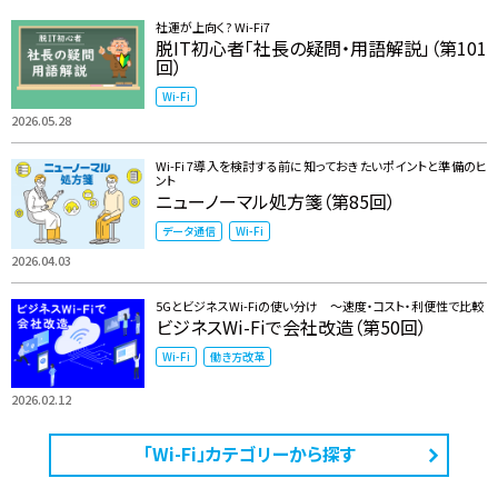
社運が上向く? Wi-Fi7
脱IT初心者「社長の疑問・用語解説」（第101
回）
Wi-Fi
2026.05.28
Wi-Fi 7導入を検討する前に知っておきたいポイントと準備のヒ
ント
ニューノーマル処方箋（第85回）
データ通信
Wi-Fi
2026.04.03
5GとビジネスWi-Fiの使い分け ～速度・コスト・利便性で比較
ビジネスWi-Fiで会社改造（第50回）
Wi-Fi
働き方改革
2026.02.12
「Wi-Fi」カテゴリーから探す