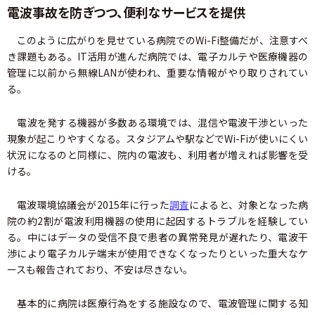
電波事故を防ぎつつ、便利なサービスを提供
このように広がりを見せている病院でのWi-Fi整備だが、注意すべ
き課題もある。IT活用が進んだ病院では、電子カルテや医療機器の
管理に以前から無線LANが使われ、重要な情報がやり取りされてい
る。
電波を発する機器が多数ある環境では、混信や電波干渉といった
現象が起こりやすくなる。スタジアムや駅などでWi-Fiが使いにくい
状況になるのと同様に、院内の電波も、利用者が増えれば影響を受
ける。
電波環境協議会が2015年に行った
調査
によると、対象となった病
院の約2割が電波利用機器の使用に起因するトラブルを経験してい
る。中にはデータの受信不良で患者の異常発見が遅れたり、電波干
渉により電子カルテ端末が使用できなくなったりといった重大なケ
ースも報告されており、不安は尽きない。
基本的に病院は医療行為をする施設なので、電波管理に関する知