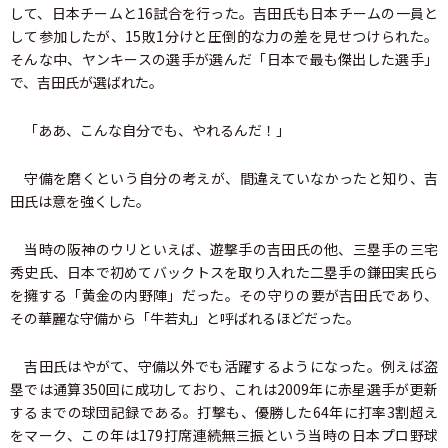
して、日本チームと16試合を行った。吉田氏も日本チームの一員と
して参加したが、15敗1分けと圧倒的な力の差を見せつけられた。
そんな中、ヤンキースの選手が選んだ「日本で最も傑出した選手」
で、吉田氏が選ばれた。
「ああ、こんな自分でも、やれるんだ！」
守備を磨くという自分の考えが、間違えていなかったと知り、吉
田氏は意を強くした。
当時の阪神のウリといえば、遊撃手の吉田氏の他、三塁手の三宅
秀史氏、日本で初めてバックトスを取り入れた二塁手の鎌田実氏ら
を擁する「黄金の内野陣」だった。その守りの要が吉田氏であり、
その華麗な守備から「牛若丸」と呼ばれるほどだった。
吉田氏はやがて、守備以外でも活躍するようになった。例えば盗
塁では通算350回に成功しており、これは2009年に赤星選手が更新
するまでの球団記録である。打撃も、優勝した64年に打率3割超え
をマーク、この年は179打席連続無三振という当時の日本プロ野球