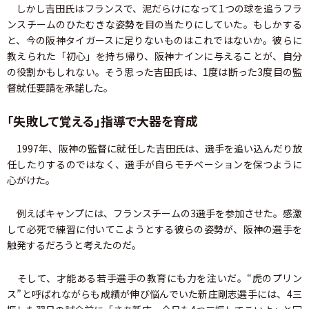
しかし吉田氏はフランスで、泥だらけになって1つの球を追うフラ
ンスチームのひたむきな姿勢を目の当たりにしていた。もしかする
と、今の阪神タイガースに足りないものはこれではないか。彼らに
教えられた「初心」を持ち帰り、阪神ナインに与えることが、自分
の役割かもしれない。そう思った吉田氏は、1度は断った3度目の監
督就任要請を承諾した。
「失敗して覚える」指導で大器を育成
1997年、阪神の監督に就任した吉田氏は、選手を追い込んだり放
任したりするのではなく、選手が自らモチベーションを保つように
心がけた。
例えばキャンプには、フランスチームの3選手を参加させた。感激
して必死で練習に付いてこようとする彼らの姿勢が、阪神の選手を
触発するだろうと考えたのだ。
そして、才能ある若手選手の教育にも力を注いだ。“虎のプリン
ス”と呼ばれながらも成績が伸び悩んでいた新庄剛志選手には、4三