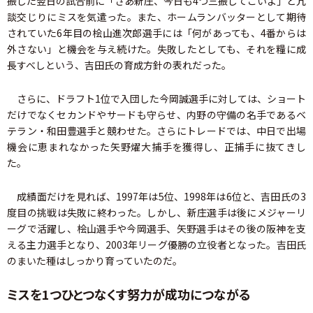
振した翌日の試合前に「さあ新庄、今日も4つ三振してこいよ」と冗
談交じりにミスを気遣った。また、ホームランバッターとして期待
されていた6年目の桧山進次郎選手には「何があっても、4番からは
外さない」と機会を与え続けた。失敗したとしても、それを糧に成
長すべしという、吉田氏の育成方針の表れだった。
さらに、ドラフト1位で入団した今岡誠選手に対しては、ショート
だけでなくセカンドやサードも守らせ、内野の守備の名手であるベ
テラン・和田豊選手と競わせた。さらにトレードでは、中日で出場
機会に恵まれなかった矢野燿大捕手を獲得し、正捕手に抜てきし
た。
成績面だけを見れば、1997年は5位、1998年は6位と、吉田氏の3
度目の挑戦は失敗に終わった。しかし、新庄選手は後にメジャーリ
ーグで活躍し、桧山選手や今岡選手、矢野選手はその後の阪神を支
える主力選手となり、2003年リーグ優勝の立役者となった。吉田氏
のまいた種はしっかり育っていたのだ。
ミスを1つひとつなくす努力が成功につながる