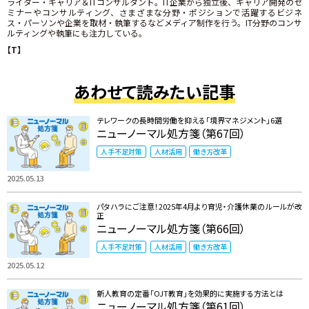
ライター・キャリア＆ITコンサルタント。IT企業から独立後、キャリア開発のセ
ミナーやコンサルティング、さまざまな分野・ポジションで活躍するビジネ
ス・パーソンや企業を取材・執筆するなどメディア制作を行う。IT分野のコンサ
ルティングや執筆にも注力している。
【T】
あわせて読みたい記事
テレワークの長時間労働を抑える「境界マネジメント」6選
ニューノーマル処方箋（第67回）
人手不足対策
人材活用
働き方改革
2025.05.13
パタハラにご注意！2025年4月より育児・介護休業のルールが改
正
ニューノーマル処方箋（第66回）
人手不足対策
人材活用
働き方改革
2025.05.12
新人教育の定番「OJT教育」を効果的に実施する方法とは
ニューノーマル処方箋（第61回）