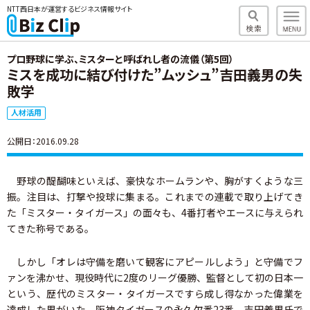
NTT西日本が運営するビジネス情報サイト
プロ野球に学ぶ、ミスターと呼ばれし者の流儀（第5回）
ミスを成功に結び付けた”ムッシュ”吉田義男の失
敗学
人材活用
公開日：2016.09.28
野球の醍醐味といえば、豪快なホームランや、胸がすくような三
振。注目は、打撃や投球に集まる。これまでの連載で取り上げてき
た「ミスター・タイガース」の面々も、4番打者やエースに与えられ
てきた称号である。
しかし「オレは守備を磨いて観客にアピールしよう」と守備でフ
ァンを沸かせ、現役時代に2度のリーグ優勝、監督として初の日本一
という、歴代のミスター・タイガースですら成し得なかった偉業を
達成した男がいた。阪神タイガースの永久欠番23番、吉田義男氏で