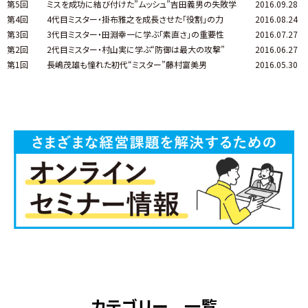
第5回
ミスを成功に結び付けた”ムッシュ”吉田義男の失敗学
2016.09.28
第4回
4代目ミスター・掛布雅之を成長させた「役割」の力
2016.08.24
第3回
3代目ミスター・田淵幸一に学ぶ「素直さ」の重要性
2016.07.27
第2回
2代目ミスター・村山実に学ぶ“防御は最大の攻撃”
2016.06.27
第1回
長嶋茂雄も憧れた初代“ミスター”藤村富美男
2016.05.30
カテゴリー 一覧