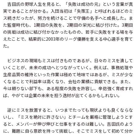
吉田氏の野球人生を見ると、「失敗は成功の元」という言葉が真
実であることが分かる。入団当初は「失策王」と呼ばれるほどのミ
ス続きだったが、努力を続けることで守備の名手へと成長した。ま
た監督時代も、1期目の失敗を、2期目の栄光に結び付けた。3期目
の挑戦は成功に結び付かなかったものの、若手に失敗をする場を与
えたことで、結果的に2003年のリーグ優勝を支える中心選手を育て
た。
ビジネスの現場もミスは付きものであるが、日々のミスを潰して
いくことが、未来の成功へとつながっていく。例えば、事務処理や
生産品質の維持といった作業は極めて地味ではあるが、ミスが少な
くなることで利益率は高くなり、会社の業績に貢献できる。また、
今は頼りない部下も、ある程度の失敗を許容し、辛抱強く育成すれ
ば、やがては企業の未来を担う逸材が出てくるかもしれない。
逆にミスを放置すると、いつまでたっても現状よりも良くならな
いし、「ミスを絶対に許さない」とチームを厳格に管理しようとす
ると、メンバーが伸び伸びと仕事をするのは難しい。吉田氏のよう
に、難題に自ら意欲を持って挑戦し、そこでミスをして初めて分か