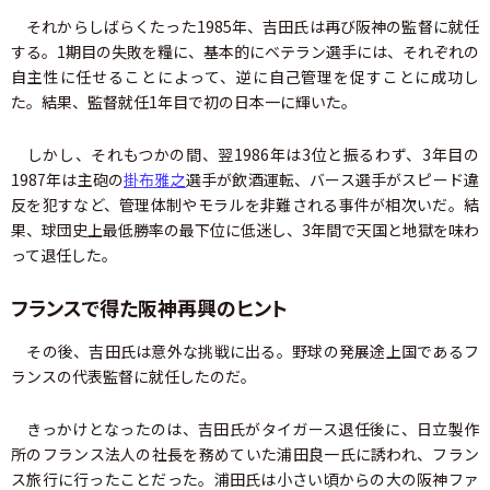
それからしばらくたった1985年、吉田氏は再び阪神の監督に就任
する。1期目の失敗を糧に、基本的にベテラン選手には、それぞれの
自主性に任せることによって、逆に自己管理を促すことに成功し
た。結果、監督就任1年目で初の日本一に輝いた。
しかし、それもつかの間、翌1986年は3位と振るわず、3年目の
1987年は主砲の
掛布雅之
選手が飲酒運転、バース選手がスピード違
反を犯すなど、管理体制やモラルを非難される事件が相次いだ。結
果、球団史上最低勝率の最下位に低迷し、3年間で天国と地獄を味わ
って退任した。
フランスで得た阪神再興のヒント
その後、吉田氏は意外な挑戦に出る。野球の発展途上国であるフ
ランスの代表監督に就任したのだ。
きっかけとなったのは、吉田氏がタイガース退任後に、日立製作
所のフランス法人の社長を務めていた浦田良一氏に誘われ、フラン
ス旅行に行ったことだった。浦田氏は小さい頃からの大の阪神ファ