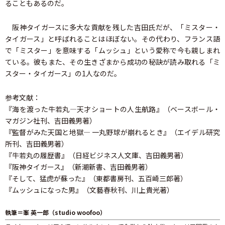
ることもあるのだ。
阪神タイガースに多大な貢献を残した吉田氏だが、「ミスター・
タイガース」と呼ばれることはほぼない。その代わり、フランス語
で「ミスター」を意味する「ムッシュ」という愛称で今も親しまれ
ている。彼もまた、その生きざまから成功の秘訣が読み取れる「ミ
スター・タイガース」の1人なのだ。
参考文献：
『海を渡った牛若丸―天才ショートの人生航路』（ベースボール・
マガジン社刊、吉田義男著）
『監督がみた天国と地獄― 一丸野球が崩れるとき』（エイデル研究
所刊、吉田義男著）
『牛若丸の履歴書』（日経ビジネス人文庫、吉田義男著）
『阪神タイガース』（新潮新書、吉田義男著）
『そして、猛虎が蘇った』（東都書房刊、五百崎三郎著）
『ムッシュになった男』（文藝春秋刊、川上貴光著）
執筆＝峯 英一郎（studio woofoo）