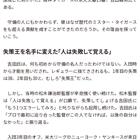
ある。
守備の人にもかかわらず、彼はなぜ歴代のミスター・タイガース
をも超える貢献を成すことができたのだろうか。その理由を探って
いこう。
失策王を名手に変えた「人は失敗して覚える」
吉田氏は、何も初めから守備の名人だったわけではない。入団時
から才能を見いだされ、レギュラーに抜てきされるも、1年目の失策
は38、2年目も30と、むしろ“失策王”だった。
しかし、当時の松木謙治郎監督が辛抱強く使い続けた。松木監督
は「人は失敗して覚える」が口癖で、失策してしょげる吉田氏に
「もう1つエラーしてみろ」と叱りながらも起用し続けた。吉田氏は
「プロで最初に巡り合った監督がこの人でなければ、以後の自分は
なかった」と振り返る。
入団3年目のオフ、米大リーグのニューヨーク・ヤンキースが来日