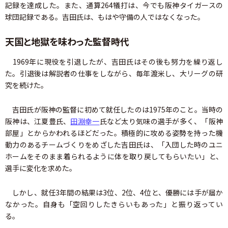
記録を達成した。また、通算264犠打は、今でも阪神タイガースの
球団記録である。吉田氏は、もはや守備の人ではなくなった。
天国と地獄を味わった監督時代
1969年に現役を引退したが、吉田氏はその後も努力を繰り返し
た。引退後は解説者の仕事をしながら、毎年渡米し、大リーグの研
究を続けた。
吉田氏が阪神の監督に初めて就任したのは1975年のこと。当時の
阪神は、江夏豊氏、
田淵幸一
氏など太り気味の選手が多く、「阪神
部屋」とからかわれるほどだった。積極的に攻める姿勢を持った機
動力のあるチームづくりをめざした吉田氏は、「入団した時のユニ
ホームをそのまま着られるように体を取り戻してもらいたい」と、
選手に変化を求めた。
しかし、就任3年間の結果は3位、2位、4位と、優勝には手が届か
なかった。自身も「空回りしたきらいもあった」と振り返ってい
る。