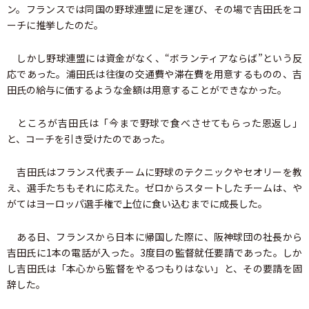
ン。フランスでは同国の野球連盟に足を運び、その場で吉田氏をコ
ーチに推挙したのだ。
しかし野球連盟には資金がなく、“ボランティアならば”という反
応であった。浦田氏は往復の交通費や滞在費を用意するものの、吉
田氏の給与に価するような金額は用意することができなかった。
ところが吉田氏は「今まで野球で食べさせてもらった恩返し」
と、コーチを引き受けたのであった。
吉田氏はフランス代表チームに野球のテクニックやセオリーを教
え、選手たちもそれに応えた。ゼロからスタートしたチームは、や
がてはヨーロッパ選手権で上位に食い込むまでに成長した。
ある日、フランスから日本に帰国した際に、阪神球団の社長から
吉田氏に1本の電話が入った。3度目の監督就任要請であった。しか
し吉田氏は「本心から監督をやるつもりはない」と、その要請を固
辞した。