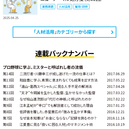
業務課題
人材活用
雇用・研修
2025.04.25
「人材活用」カテゴリーから探す
連載バックナンバー
プロ野球に学ぶ、ミスターと呼ばれし者の流儀
第14回
二流打者・川藤幸三が成し遂げた一流の仕事とは？
2017.06.29
第13回
和田豊に学ぶ、素質に恵まれなくても成果を出す方法
2017.05.22
第12回
「遠山・葛西スペシャル」に見る人手不足の解消法
2017.04.26
第11回
“天才”今岡誠を生かした監督、生かせなかった監督
2017.03.22
第10回
なぜ桧山進次郎は「代打の神様」と呼ばれたのか
2017.02.22
第9回
江本孟紀が“辛口”でも解説者として成功した理由
2017.01.25
第8回
低評価を覆した、赤星憲広の「強みを生かす準備」
2016.12.21
第7回
なぜ金本知憲は“お金にならない”記録を誇るのか？
2016.11.16
第6回
江夏豊に見る「扱いに困る人材」のマネジメント術
2016.10.19