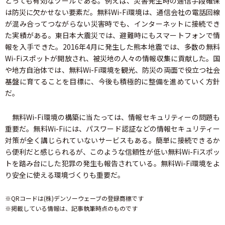
とっても有効なツールである。例えば、災害発生時の通信手段確保
は防災に欠かせない要素だ。無料Wi-Fi環境は、通信会社の電話回線
が混み合ってつながらない災害時でも、インターネットに接続でき
た実績がある。東日本大震災では、避難時にもスマートフォンで情
報を入手できた。2016年4月に発生した熊本地震では、多数の無料
Wi-Fiスポットが開放され、被災地の人々の情報収集に貢献した。国
や地方自治体では、無料Wi-Fi環境を観光、防災の両面で役立つ社会
基盤に育てることを目標に、今後も積極的に整備を進めていく方針
だ。
無料Wi-Fi環境の構築に当たっては、情報セキュリティーの問題も
重要だ。無料Wi-Fiには、パスワード認証などの情報セキュリティー
対策が全く講じられていないサービスもある。簡単に接続できるか
ら便利だと感じられるが、このような信頼性が低い無料Wi-Fiスポッ
トを踏み台にした犯罪の発生も報告されている。無料Wi-Fi環境をよ
り安全に使える環境づくりも重要だ。
※QRコードは(株)デンソーウェーブの登録商標です
※掲載している情報は、記事執筆時点のものです