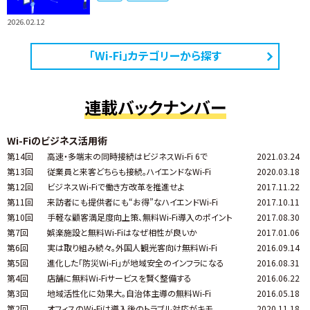
2026.02.12
「Wi-Fi」カテゴリーから探す
連載バックナンバー
Wi-Fiのビジネス活用術
第14回
高速・多端末の同時接続はビジネスWi-Fi 6で
2021.03.24
第13回
従業員と来客どちらも接続。ハイエンドなWi-Fi
2020.03.18
第12回
ビジネスWi-Fiで働き方改革を推進せよ
2017.11.22
第11回
来訪者にも提供者にも“お得”なハイエンドWi-Fi
2017.10.11
第10回
手軽な顧客満足度向上策、無料Wi-Fi導入のポイント
2017.08.30
第7回
娯楽施設と無料Wi-Fiはなぜ相性が良いか
2017.01.06
第6回
実は取り組み続々。外国人観光客向け無料Wi-Fi
2016.09.14
第5回
進化した「防災Wi-Fi」が地域安全のインフラになる
2016.08.31
第4回
店舗に無料Wi-Fiサービスを賢く整備する
2016.06.22
第3回
地域活性化に効果大。自治体主導の無料Wi-Fi
2016.05.18
第2回
オフィスのWi-Fiは導入後のトラブル対応がキモ
2020.11.18