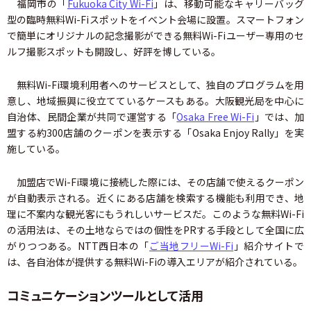
福岡市の「
Fukuoka City Wi-Fi
」は、移動可能なキャリーバッグ
型の臨時無料Wi-Fiスポットをイベント会場に設置。スマートフォン
で簡単にオリジナルの記念撮影ができる無料Wi-Fiユーザー専用のセ
ルフ撮影スポットも開設し、好評を博している。
無料Wi-Fi環境利用者へのサービスとして、独自のプログラムを用
意し、地域振興に役立てているケースもある。大阪観光局を中心に
自治体、民間企業が共同で運営する「
Osaka Free Wi-Fi
」では、加
盟する約300店舗のクーポンを表示する「Osaka Enjoy Rally」を実
施している。
加盟店でWi-Fi環境に接続した際には、その店舗で使えるクーポン
が自動表示される。近くにある店舗を検索する機能も利用でき、地
理に不案内な観光客にもうれしいサービスだ。このような無料Wi-Fi
の活用法は、その土地ならではの個性をPRする手段として全国に広
がりつつある。NTT西日本の「
ご当地フリーWi-Fi
」紹介サイトで
は、各自治体が提供する無料Wi-Fiの導入エリアが紹介されている。
コミュニケーションツールとして活用