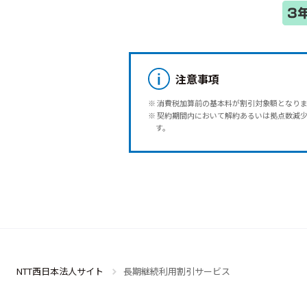
注意事項
※ 消費税加算前の基本料が割引対象額となり
※ 契約期間内において解約あるいは拠点数減
す。
NTT西日本法人サイト
長期継続利用割引サービス