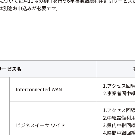
について毎月11％の割引を行う6年長期継続利用割引サービス
は別途お申込みが必要です。
ス
サービス名
1.アクセス回
Interconnected WAN
2.事業者間中
1.アクセス回
2.中継設備利
ビジネスイーサ ワイド
3.県内中継回
4.県間中継回