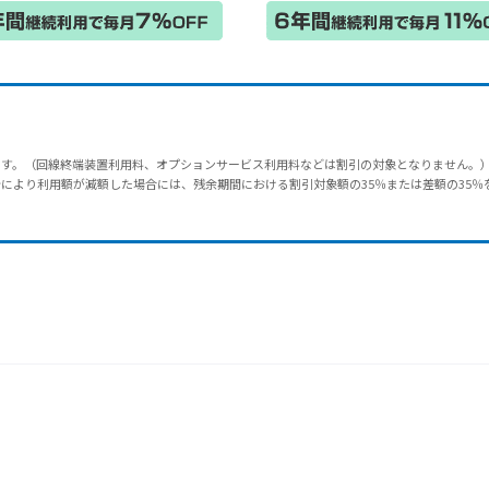
ます。（回線終端装置利用料、オプションサービス利用料などは割引の対象となりません。
少により利用額が減額した場合には、残余期間における割引対象額の35％または差額の35