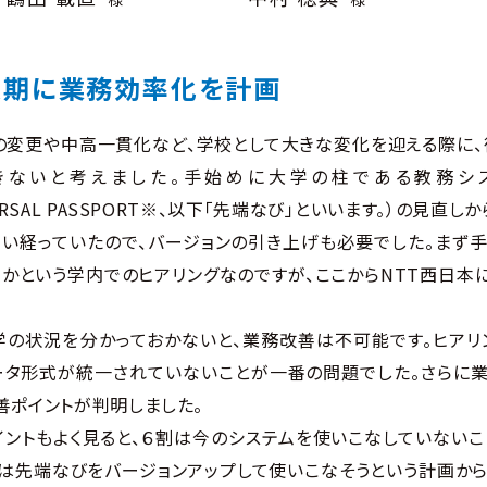
換期に
業務効率化を計画
の変更や中高一貫化など、学校として大きな変化を迎える際に、
きないと考えました。手始めに大学の柱である教務シス
VERSAL PASSPORT※、以下「先端なび」といいます。）の見直
らい経っていたので、バージョンの引き上げも必要でした。まず
かという学内でのヒアリングなのですが、ここからNTT西日本
学の状況を分かっておかないと、業務改善は不可能です。ヒアリ
ータ形式が統一されていないことが一番の問題でした。さらに業
改善ポイントが判明しました。
イントもよく見ると、６割は今のシステムを使いこなしていない
ずは先端なびをバージョンアップして使いこなそうという計画から