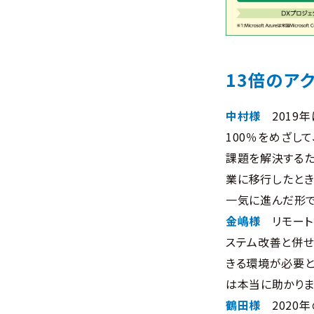
13倍のア
中村様
201
100％をめざし
課題を解決するた
業に移行したとき
一気に進んだ形で
金嶋様
リモー
ステム改善と併
きる環境が必要と
は本当に助かりま
鶴田様
202