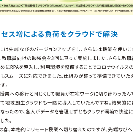
クセス増による負荷を
クラウドで解決
9年には先端なびのバージョンアップをし、さらには機能を使い
て、教職員向けの勉強会を3回に亘って実施しました。さらに教
めにRPAを導入し、利用環境を整備することでコロナウイルス
もスムーズに対応できました。仕組みが整って準備できていた
す。
ト授業への移行と同じくして職員が在宅ワークに切り替わったん
せて地域創生クラウドも一緒に導入していたんですね。結果的に
なったので、各人がデータを管理せずともクラウド環境で快適
した。
0年の春、本格的にリモート授業へ切り替えたのですが、先端なび