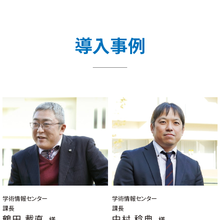
導入事例
学術情報センター
学術情報センター
課長
課長
鶴田 載直
中村 稔典
様
様