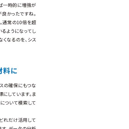
けば一時的に増強が
が良かったですね。
。通常の10倍を超
いるようになってし
なくなるのを、シス
材料に
スの確保にもつな
標にしています。ま
方について模索して
どれだけ活用して
ます。データの分析