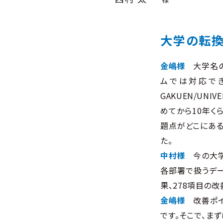
大学の転
金嶋様
大学名
ムでは対応で
GAKUEN/UNI
めてから10年く
題点がどこにある
た。
中村様
今の大
各部署で扱うデ
果、278項目の
金嶋様
改善ポ
です。そこで、ま