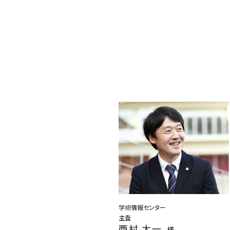
学術情報センター
主査
西村 太一
様