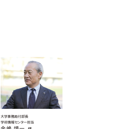
大学事務局付部長
学術情報センター担当
金嶋 慎一
様