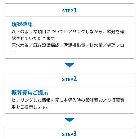
1
STEP
現状確認
以下のような項目についてヒアリングしながら、課題を確
認させていただきます。
原水水質／既存設備構成／汚泥排出量／排水量／処理フロ
ー
2
STEP
概算費用ご提示
ヒアリングした情報を元に本導入時の設計案および概算費
用をご提示します。
3
STEP