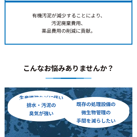
有機汚泥が減少することにより、
汚泥廃棄費用、
薬品費用の削減に貢献。
こんなお悩みありませんか？
生産増強などに伴い
既存の処理設備の
排水・汚泥の
汚泥の
排水処理能力が
微生物管理の
臭気が強い
廃棄コストが高い
不足している
手間を減らしたい