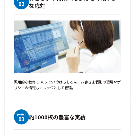
02
な応対
汎用的な教育ICTのノウハウはもちろん、お客さま個別の環境やポ
リシーの情報もナレッジとして管理。
point
約1000校の豊富な実績
03