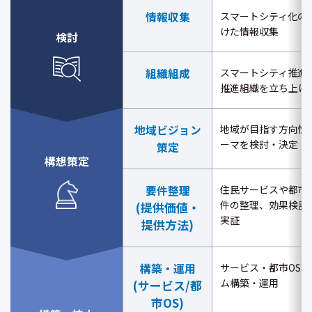
情報収集
スマートシティ化の
けた情報収集
検討
組織組成
スマートシティ推進
推進組織を立ち上げ
地域ビジョン
地域が目指す方向性
ーマを検討・決定
策定
構想策定
要件整理
住民サービスや都市
件の整理、効果検証
(提供価値・
実証
提供方法)
構築・運用
サービス・都市OS
ム構築・運用
(サービス/都
市OS)