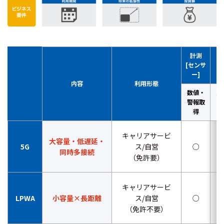
計測
写
[センサ
ー]
内容
利用形態
数値・
画
警報取
得
キャリアサービ
大容量・低遅延・
5G
ス/自営
○
同時多接続
（免許要）
キャリアサービ
LPWA
小容量×長距離
ス/自営
○
（免許不要）