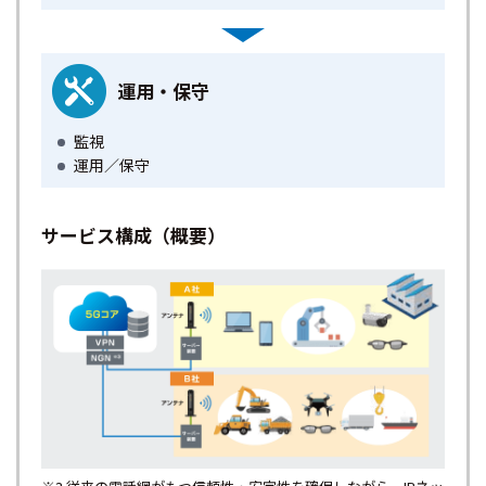
運用・保守
監視
運用／保守
サービス構成（概要）