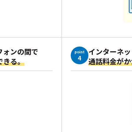
フォンの間で
インターネッ
point
4
できる。
通話料金がか