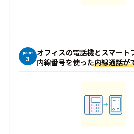
オフィスの電話機とスマート
point
3
内線番号を使った
内線通話が