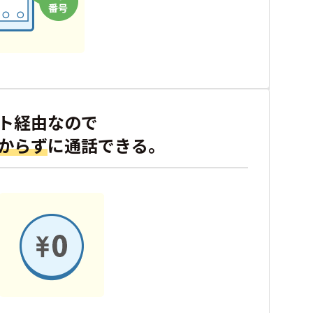
ト経由なので
からず
に通話できる。