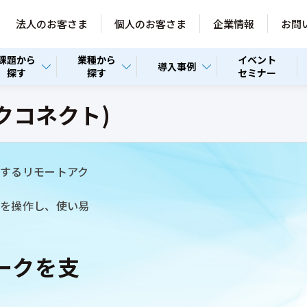
法人のお客さま
個人のお客さま
企業情報
お問
課題から
業種から
イベント
導入事例
探す
探す
セミナー
ジックコネクト)
するリモートアク
ンを操作し、使い易
ークを支