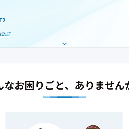
T3
な認証
んなお困りごと、
ありません