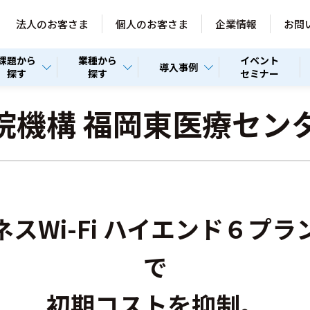
法人のお客さま
個人のお客さま
企業情報
お問
課題から
業種から
イベント
導入事例
探す
探す
セミナー
院機構 福岡東医療セン
スWi-Fi ハイエンド６プ
で
初期コストを抑制。