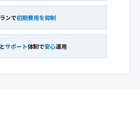
ランで
初期費用を抑制
と
サポート
体制で
安心
運用