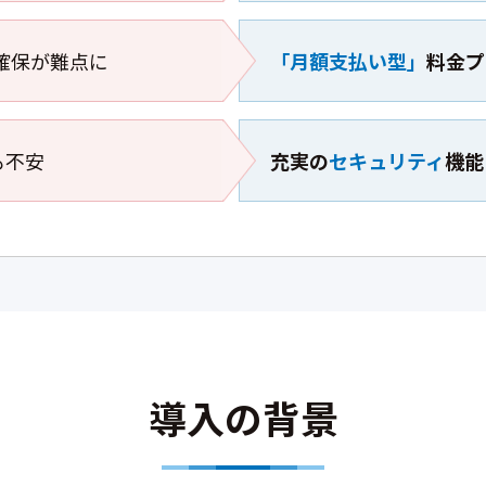
算確保が難点に
「月額支払い型」
料金プ
も不安
充実の
セキュリティ
機能
導入の背景