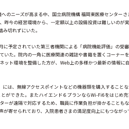
環境へのニーズが高まる中、国立病院機構 福岡東医療センターさま
、昨今の経営環境から、一定額以上の設備投資は難しいのが
踏み切れずにいた。
年9月に予定されていた第三者機関による「病院機能評価」の受
ていた。院内の一角に医療関連の雑誌や書籍を置くコーナー
ネット環境を整備した方が、Web上の多様かつ最新の情報に
-Fi」には、無線アクセスポイントなどの機器類を購入すること
とができた。またハイエンド６プランならWi-Fi6をはじめ
ターが遠隔で対応するため、職員に作業負担が掛かることも
声が寄せられており、入院患者さまの満足度向上にもつながっ